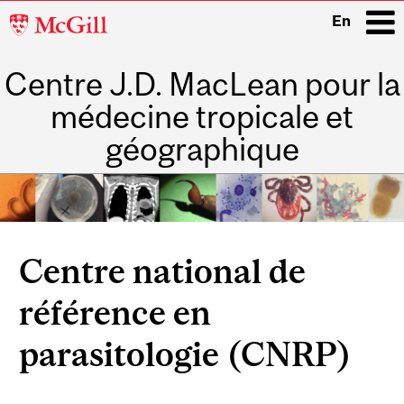
McGill
En
University
Centre J.D. MacLean pour la
i
médecine tropicale et
géographique
Main
navigation
Related
Centre national de
Content
référence en
parasitologie (CNRP)