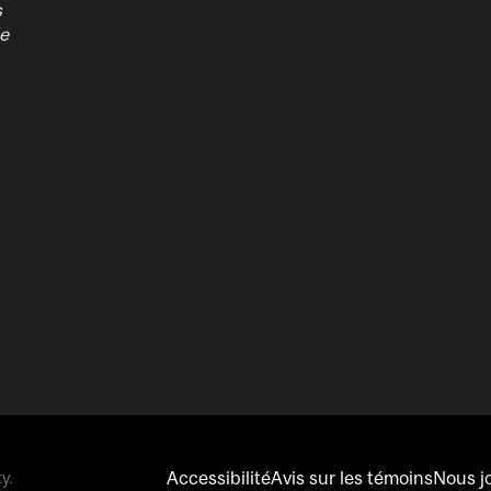
s
de
Accessibilité
Avis sur les témoins
Nous j
y.