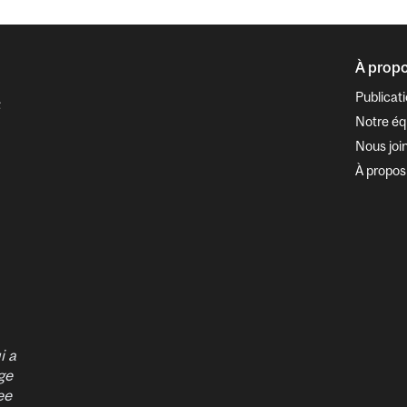
À prop
e
Publicat
Notre éq
Nous joi
À propos
i a
ge
ee