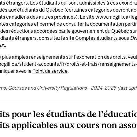
ts étrangers. Les étudiants qui sont admissibles à ces exonérat
és aux étudiants du Québec (certaines catégories devront acq
ts canadiens des autres provinces). Le site
www.mcgill.ca/le
ntes catégories et permet de consulter la documentation pertin
des réductions accordées par le gouvernement du Québec sur l
diants étrangers, consultez le site
Comptes étudiants
sous
Dro
ux
.
 plus amples renseignements sur l'exonération des droits, veui
gill.ca/student-accounts/fr/droits-et-frais/renseignements
iquer avec le
Point de service
.
ms, Courses and University Regulations—2024-2025 (last updat
its pour les étudiants de l'éducat
its applicables aux cours non asso