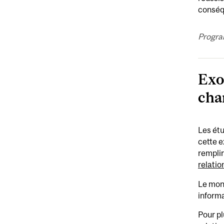
conséqu
Progra
Exo
cha
Les étu
cette e
remplir
relati
Le mont
informa
Pour pl