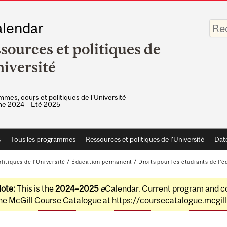
Saisis
lendar
vos
mots-
sources et politiques de
clés
niversité
mes, cours et politiques de l'Université
e 2024 – Été 2025
s
Tous les programmes
Ressources et politiques de l'Université
Dat
litiques de l'Université
/
Éducation permanent
/
Droits pour les étudiants de l
ote:
This is the
2024–2025
e
Calendar. Current program and co
he McGill Course Catalogue at
https://coursecatalogue.mcgill