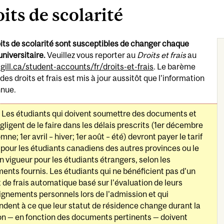
its de scolarité
its de scolarité sont susceptibles de changer chaque
niversitaire.
Veuillez vous reporter au
Droits et frais
au
ill.ca/student-accounts/fr/droits-et-frais
. Le barème
des droits et frais est mis à jour aussitôt que l'information
nnue.
Les étudiants qui doivent soumettre des documents et
gligent de le faire dans les délais prescrits (1er décembre
mne; 1er avril – hiver; 1er août – été) devront payer le tarif
 pour les étudiants canadiens des autres provinces ou le
en vigueur pour les étudiants étrangers, selon les
ents fournis. Les étudiants qui ne bénéficient pas d'un
 de frais automatique basé sur l'évaluation de leurs
ignements personnels lors de l'admission et qui
ndent à ce que leur statut de résidence change durant la
on — en fonction des documents pertinents — doivent