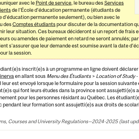
niquer avec le
Point de service
, le bureau des
Services
ients
de l'École d'éducation permanente (étudiants de
le d'éducation permanente seulement), ou bien avec le
u des
Comptes étudiants
pour discuter de la documentation qu
ir leur situation. Ces bureaux décideront si un report de frais es
ieurs ou amendes de paiement en retard ne seront annulés; par
ient s'assurer que leur demande est soumise avant la date d'
pour la session.
diant(e)s inscrit(e)s à un programme en ligne doivent déclarer
inerva
en allant sous
Menu des Étudiants
>
Location of Study -
l leur est envoyé lorsque le formulaire pour la session suivant
t(e)s qui font leurs études dans la province sont assujetti(e)s au
ement pour les personnes résidant au Québec. Les étudiant(e)s
pendant leur formation sont assujetti(e)s aux droits de scola
ms, Courses and University Regulations—2024-2025 (last upda