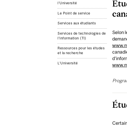
Étu
l'Université
can
Le Point de service
Services aux étudiants
Selon l
Services de technologies de
l’information (TI)
demandé
www.mc
Ressources pour les études
canadie
et la recherche
d'infor
L’Université
www.mc
Progra
Étu
Certain