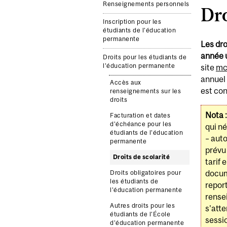
Renseignements personnels
Dro
Inscription pour les
étudiants de l'éducation
permanente
Les dro
année u
Droits pour les étudiants de
l'éducation permanente
site
mcg
annuel 
Accès aux
est co
renseignements sur les
droits
Nota :
Facturation et dates
d'échéance pour les
qui né
étudiants de l'éducation
– auto
permanente
prévu
Droits de scolarité
tarif 
docum
Droits obligatoires pour
les étudiants de
report
l'éducation permanente
rense
Autres droits pour les
s'atte
étudiants de l'École
sessi
d'éducation permanente