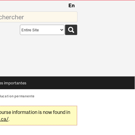
En
sez
Search
scope
es importantes
'éducation permanente
urse information is now found in
.ca/
.