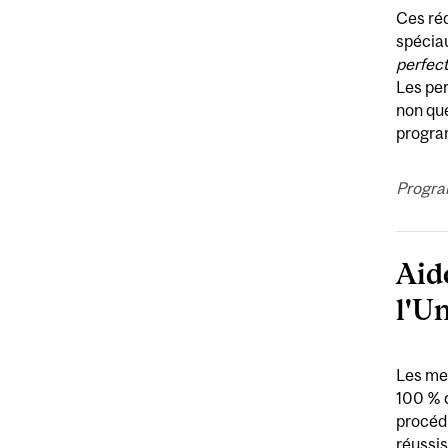
Ces réd
spécia
perfec
Les per
non qué
progr
Progra
Aid
l'U
Les mem
100 % d
procédu
réussis