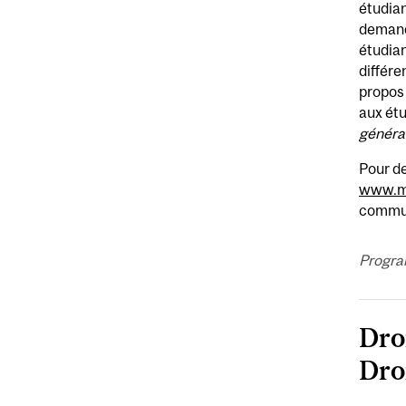
étudian
demand
étudian
différe
propos 
aux étu
généra
Pour de
www.mc
commun
Progra
Dro
Dro