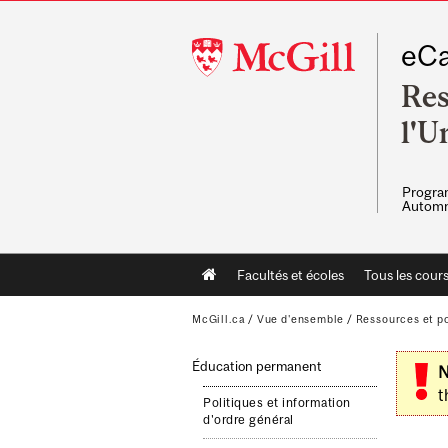
McGill
eCa
University
Res
l'U
Program
Automn
Main
Facultés et écoles
Tous les cour
navigation
McGill.ca
/
Vue d'ensemble
/
Ressources et po
Éducation permanent
N
t
Politiques et information
d'ordre général