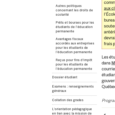
commu
Autres politiques
aux cl
concernant les droits de
l'Éco
scolarité
burea
Prêts et bourses pour les
souten
étudiants de l'éducation
permanente
antér
devra
Avantages fiscaux
frais 
accordés aux entreprises
pour les étudiants de
l'éducation permanente
Les étu
Reçus pour fins d'impôt
dans
M
pour les étudiants de
courrie
l'éducation permanente
étudian
Dossier étudiant
gouvern
Québec 
Examens : renseignements
généraux
Progra
Collation des grades
L'orientation pédagogique
en lien avec la mission de