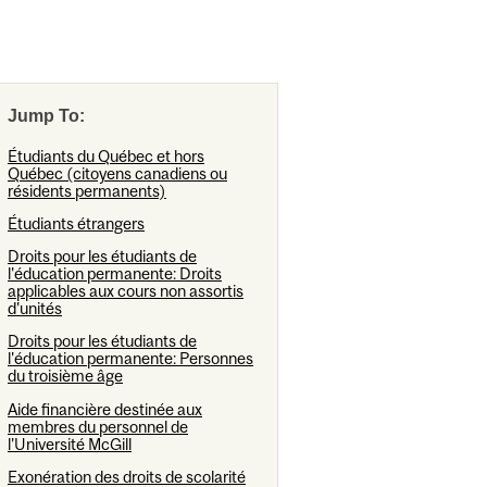
Jump To:
Étudiants du Québec et hors
Québec (citoyens canadiens ou
résidents permanents)
Étudiants étrangers
Droits pour les étudiants de
l'éducation permanente: Droits
applicables aux cours non assortis
d'unités
Droits pour les étudiants de
l'éducation permanente: Personnes
du troisième âge
Aide financière destinée aux
membres du personnel de
l'Université McGill
Exonération des droits de scolarité