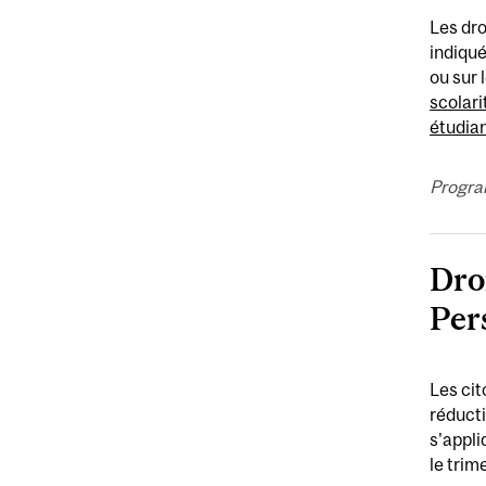
Les dro
indiqué
ou sur 
scolari
étudian
Progra
Dro
Per
Les cit
réducti
s'appli
le trim