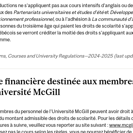
uctions ne s'appliquent pas aux cours intensifs d'anglais ou 
ux des
Partenariats universitaires et études d'été
et
Développem
tionnement professionnel
, ou à l'adhésion à
La communauté d'a
sonnes du troisième âge qui paient les droits de scolarité s'ap
bécois se verront créditer la moitié des droits s'appliquant au
amme.
ms, Courses and University Regulations—2024-2025 (last updat
e financière destinée aux membre
niversité McGill
bres du personnel de l'Université McGill peuvent avoir droit
u montant admissible des droits de scolarité. Pour les détails 
res à suivre, veuillez vous reporter au site suivant :
www.mcgill
sez pas le cours selon les règles, vous ne pourrez bénéficier de