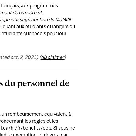
de français, aux programmes
ent de carrière et
pprentissage continu de McGilll
.
pliquant aux étudiants étrangers ou
x étudiants québécois pour leur
ed oct. 2, 2023) (
disclaimer
)
s du personnel de
 à un remboursement équivalent à
concernant les règles et les
.ca/hr/fr/benefits/eea
. Si vous ne
 ladite exemption, et devrez, par