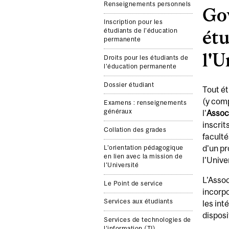
Renseignements personnels
Gov
Inscription pour les
étu
étudiants de l'éducation
permanente
l'U
Droits pour les étudiants de
l'éducation permanente
Dossier étudiant
Tout ét
(y comp
Examens : renseignements
généraux
l'
Associ
inscrit
Collation des grades
faculté
d'un pr
L'orientation pédagogique
en lien avec la mission de
l'Unive
l'Université
L'Assoc
Le Point de service
incorpo
Services aux étudiants
les int
disposi
Services de technologies de
l’information (TI)