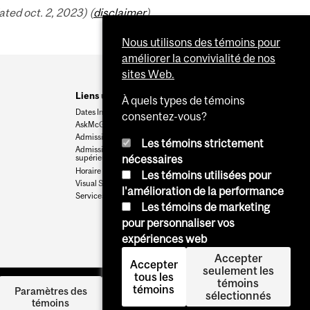
ed oct. 2, 2023) (
disclaimer
)
Nous utilisons des témoins pour
améliorer la convivialité de nos
sites Web.
Liens utiles
À quels types de témoins
Dates Importantes
consentez-vous?
AskMcGill
Admission au premier cycle
Les témoins strictement
Admissions aux cycles
nécessaires
supérieurs et postdoctoraux
Horaire des cours
Les témoins utilisées pour
Visual Schedule Builder
l'amélioration de la performance
Services aux étudiants
Les témoins de marketing
pour personnaliser vos
expériences web
Accepter
Accepter
seulement les
tous les
témoins
témoins
Se
Paramètres des
sélectionnés
témoins
connecter