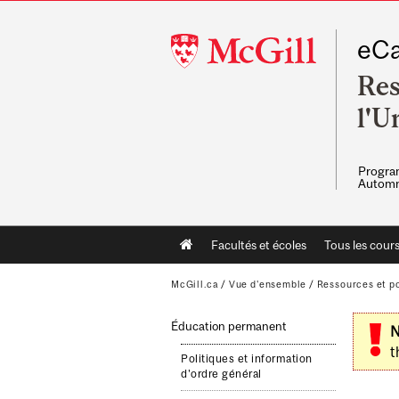
McGill
eCa
University
Res
l'U
Program
Automn
Main
Facultés et écoles
Tous les cour
navigation
McGill.ca
/
Vue d'ensemble
/
Ressources et po
Éducation permanent
N
t
Politiques et information
d'ordre général