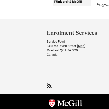
l'Université McGill
Progra
Department
and
Enrolment Services
University
Service Point
Information
3415 McTavish Street [
Map
]
Montreal QC H3A 0C8
Canada