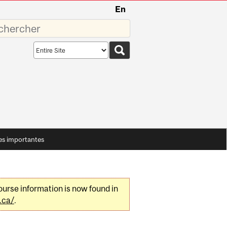
En
sez
Search
scope
es importantes
urse information is now found in
.ca/
.