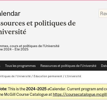
Saisis
lendar
vos
mots-
sources et politiques de
clés
niversité
mes, cours et politiques de l'Université
e 2024 – Été 2025
s
Tous les programmes
Ressources et politiques de l'Université
Dat
litiques de l'Université
/
Éducation permanent
/
L’Université
ote:
This is the
2024–2025
e
Calendar. Current program and co
he McGill Course Catalogue at
https://coursecatalogue.mcgill