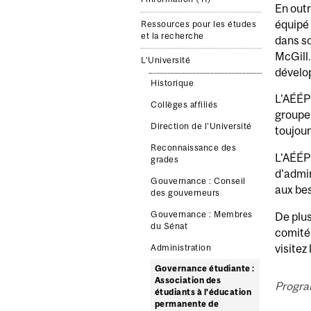
En outr
équipé 
Ressources pour les études
et la recherche
dans so
McGill
L’Université
dévelop
Historique
L'AÉÉPM
Collèges affiliés
groupe 
Direction de l'Université
toujour
Reconnaissance des
L'AÉÉP
grades
d'admin
Gouvernance : Conseil
aux bes
des gouverneurs
Gouvernance : Membres
De plu
du Sénat
comités
visitez 
Administration
Governance étudiante :
Association des
Progra
étudiants à l'éducation
permanente de