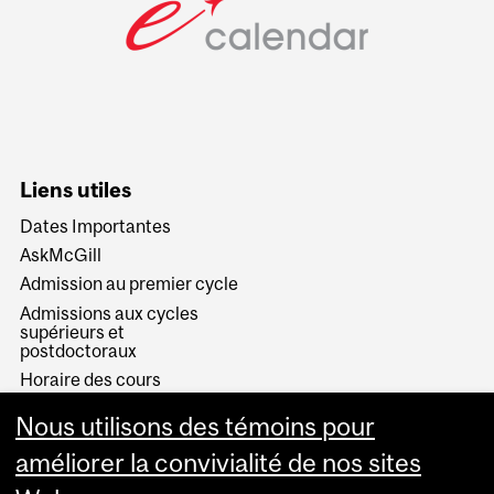
Liens utiles
Dates Importantes
AskMcGill
Admission au premier cycle
Admissions aux cycles
supérieurs et
postdoctoraux
Horaire des cours
Visual Schedule Builder
Nous utilisons des témoins pour
Services aux étudiants
améliorer la convivialité de nos sites