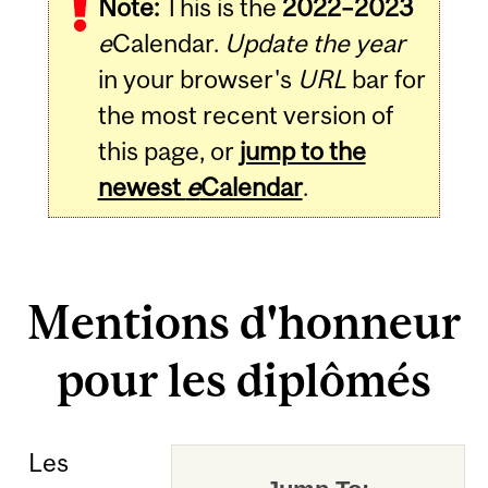
Note:
This is the
2022–2023
e
Calendar.
Update the year
in your browser's
URL
bar for
the most recent version of
this page, or
jump to the
newest
e
Calendar
.
Mentions d'honneur
pour les diplômés
Les