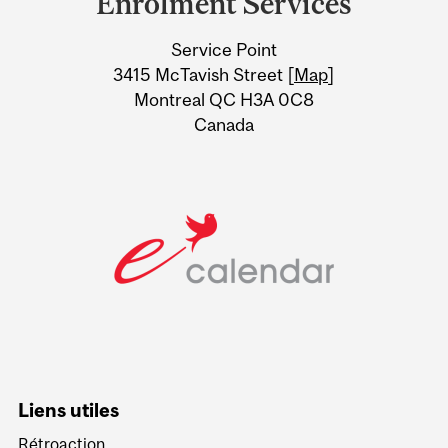
Enrolment Services
University
Service Point
Information
3415 McTavish Street [
Map
]
Montreal QC H3A 0C8
Canada
Liens utiles
Rétroaction