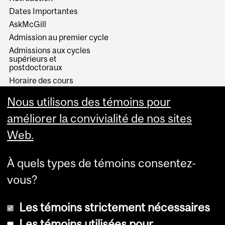
Dates Importantes
AskMcGill
Admission au premier cycle
Admissions aux cycles
supérieurs et
postdoctoraux
Horaire des cours
Visual Schedule Builder
Nous utilisons des témoins pour
Services aux étudiants
améliorer la convivialité de nos sites
Web.
À quels types de témoins consentez-
vous?
Les témoins strictement nécessaires
Les témoins utilisées pour