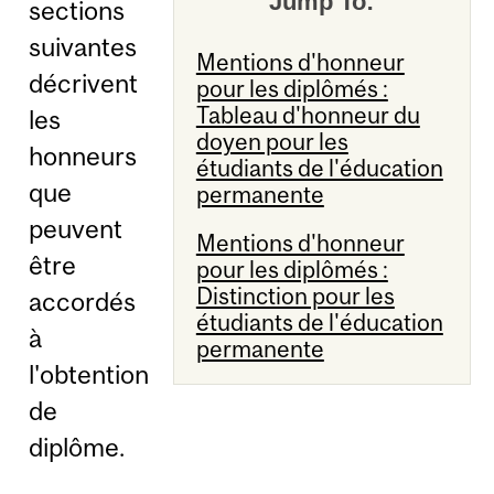
Jump To:
sections
suivantes
Mentions d'honneur
décrivent
pour les diplômés :
Tableau d'honneur du
les
doyen pour les
honneurs
étudiants de l'éducation
que
permanente
peuvent
Mentions d'honneur
être
pour les diplômés :
Distinction pour les
accordés
étudiants de l'éducation
à
permanente
l'obtention
de
diplôme.