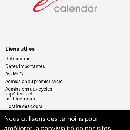
Liens utiles
Rétroaction
Dates Importantes
AskMcGill
Admission au premier cycle
Admissions aux cycles
supérieurs et
postdoctoraux
Horaire des cours
Visual Schedule Builder
Nous utilisons des témoins pour
Services aux étudiants
améliorer la convivialité de nos sites