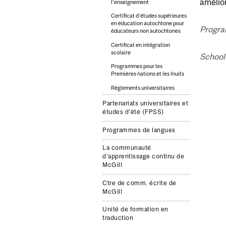
amélior
l'enseignement
Certificat d'études supérieures
en éducation autochtone pour
Progra
éducateurs non autochtones
Certificat en intégration
scolaire
School 
Programmes pour les
Premières nations et les Inuits
Règlements universitaires
Partenariats universitaires et
études d'été (FPSS)
Programmes de langues
La communauté
d’apprentissage continu de
McGill
Ctre de comm. écrite de
McGill
Unité de formation en
traduction