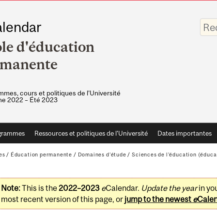
Saisis
lendar
vos
mots-
le d'éducation
clés
rmanente
mes, cours et politiques de l'Université
e 2022 – Été 2023
grammes
Ressources et politiques de l'Université
Dates importantes
es
/
Éducation permanente
/
Domaines d’étude
/
Sciences de l'éducation (éduc
Note:
This is the
2022–2023
e
Calendar.
Update the year
in yo
most recent version of this page, or
jump to the newest
e
Cale