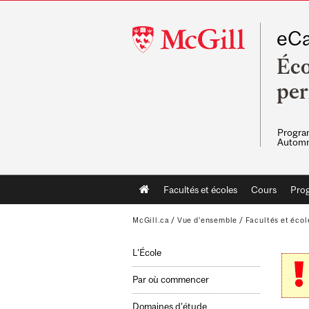
McGill
eCa
University
Éco
pe
Program
Automn
Main
Facultés et écoles
Cours
Pro
navigation
McGill.ca
/
Vue d'ensemble
/
Facultés et écol
L'École
Par où commencer
Domaines d’étude