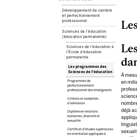
Développement de carrière
et perfectionnement
professionnel
Les
Sciences de l'éducation
(éducation permanente)
Les
Sciences de l'éducation à
l'École d'éducation
permanente
dan
Les programmes des
Sciences de l'éducation
À mesur
Programmes de
en mili
perfectionnement
profess
professionnel des enseignants
science
Critères et modalités
nombre
d'admission
déjà ac
Diplôme en relations
humaines, diversité et
appliqu
sexualité
linguis
Certificat d'études supérieures
sexuali
en orientation appliquée à