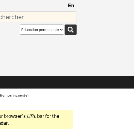
En
sez
Search
scope
ation permanente)
ur browser's
URL
bar for the
ndar
.