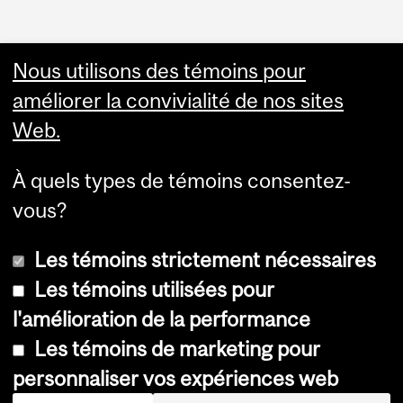
Nous utilisons des témoins pour
Faculty Links
améliorer la convivialité de nos sites
Web.
Site web de l'Éép
À quels types de témoins consentez-
Contact
vous?
Les témoins strictement nécessaires
Les témoins utilisées pour
l'amélioration de la performance
© Université McGill, 2026
Les témoins de marketing pour
Accessibilité
personnaliser vos expériences web
Avis sur les témoins