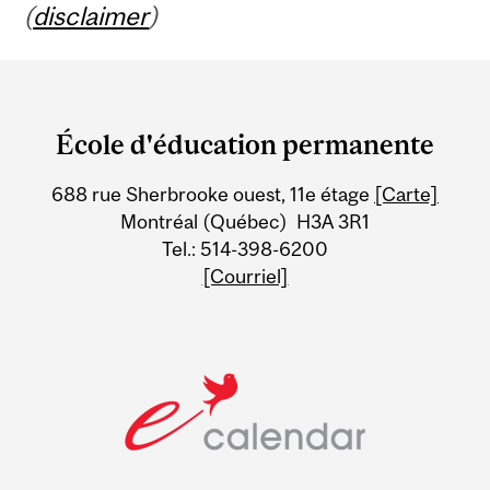
(
disclaimer
)
Department
and
École d'éducation permanente
University
688 rue Sherbrooke ouest, 11e étage
[Carte]
Information
Montréal (Québec) H3A 3R1
Tel.: 514-398-6200
[Courriel]