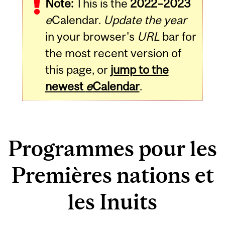
Note:
This is the
2022–2023
e
Calendar.
Update the year
in your browser's
URL
bar for
the most recent version of
this page, or
jump to the
newest
e
Calendar
.
Programmes pour les
Premières nations et
les Inuits