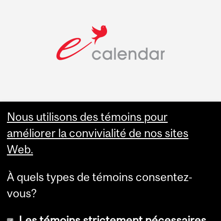
Nous utilisons des témoins pour
Faculty Links
améliorer la convivialité de nos sites
Web.
Site web de l'Éép
À quels types de témoins consentez-
Contact
vous?
Les témoins strictement nécessaires