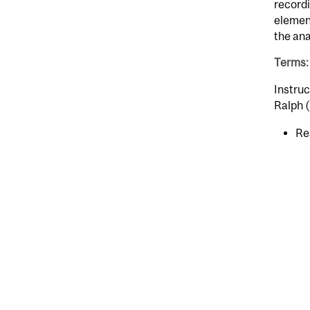
recordi
element
the ana
Terms:
Instru
Ralph 
Re