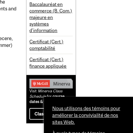
the
Baccalauréat en
ents and
commerce (B. Com.)
majeure en
systèmes
d'information
ecere,
Certificat (Cert.)
ummer)
comptabilité
Certificat (Cert.)
finance appliquée
Visit
Minerva Class
Schedule
for
course
dates & times
Nous utilisons des témoins pour
Class Schedule
améliorer la convivialité de nos
sites Web.