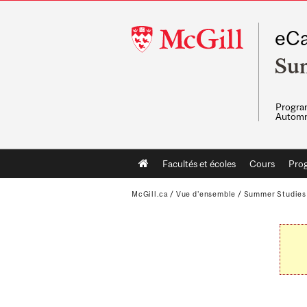
McGill
eCa
University
Su
Program
Automn
Main
Facultés et écoles
Cours
Pro
navigation
McGill.ca
/
Vue d'ensemble
/
Summer Studies