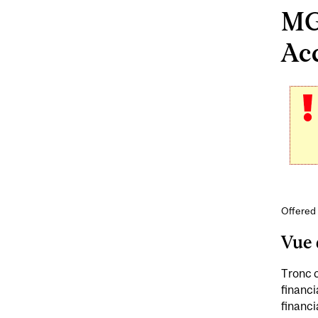
MG
Acc
Offered 
Vue 
Tronc c
financi
financi