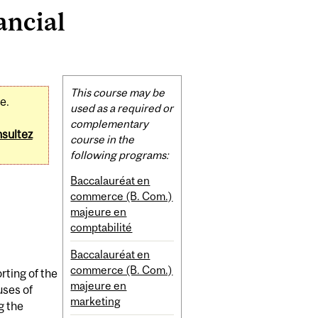
ancial
Related
This course may be
e.
Content
used as a required or
complementary
sultez
course in the
following programs:
Baccalauréat en
commerce (B. Com.)
majeure en
comptabilité
Baccalauréat en
commerce (B. Com.)
rting of the
majeure en
uses of
marketing
g the