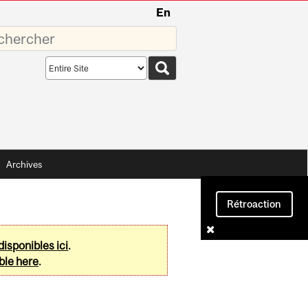
En
sez
Search
scope
Archives
Rétroaction
disponibles ici
.
ble here
.