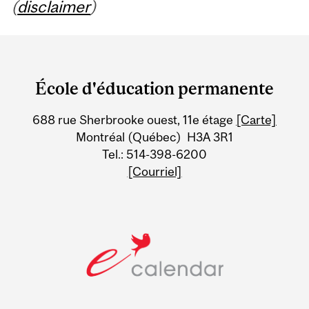
(
disclaimer
)
Department
and
École d'éducation permanente
University
688 rue Sherbrooke ouest, 11e étage
[Carte]
Information
Montréal (Québec) H3A 3R1
Tel.: 514-398-6200
[Courriel]