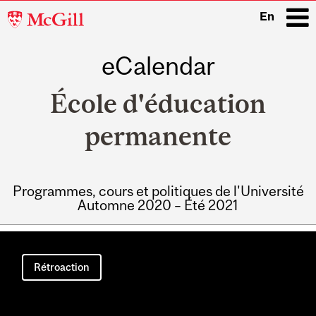
McGill
En
University
eCalendar
i
École d'éducation
permanente
Programmes, cours et politiques de l'Université
Automne 2020 – Été 2021
Main
navigation
Rétroaction