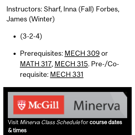
Instructors: Sharf, Inna (Fall) Forbes,
James (Winter)
(3-2-4)
Prerequisites:
MECH 309
or
MATH 317
,
MECH 315
. Pre-/Co-
requisite:
MECH 331
Visit
Minerva Class Schedule
for
course dates
& times