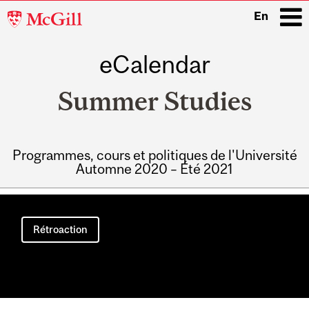
McGill
En
University
eCalendar
i
Summer Studies
Programmes, cours et politiques de l'Université
Automne 2020 – Été 2021
Main
navigation
Rétroaction