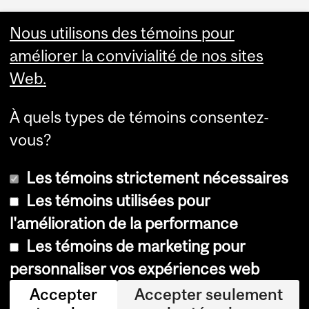
Faculty Links
Nous utilisons des témoins pour
améliorer la convivialité de nos sites
Summer Studies
Web.
website
À quels types de témoins consentez-
Contact
vous?
Les témoins strictement nécessaires
Les témoins utilisées pour
l'amélioration de la performance
© Université McGill, 2026
Les témoins de marketing pour
Accessibilité
personnaliser vos expériences web
Avis sur les témoins
Accepter
Accepter seulement