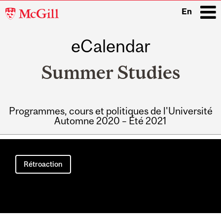
McGill
En
University
eCalendar
i
Summer Studies
Programmes, cours et politiques de l'Université
Automne 2020 – Été 2021
Main
navigation
Rétroaction