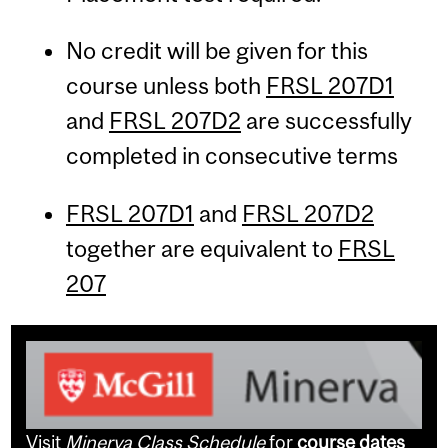
No credit will be given for this
course unless both
FRSL 207D1
and
FRSL 207D2
are successfully
completed in consecutive terms
FRSL 207D1
and
FRSL 207D2
together are equivalent to
FRSL
207
Visit
Minerva Class Schedule
for
course dates