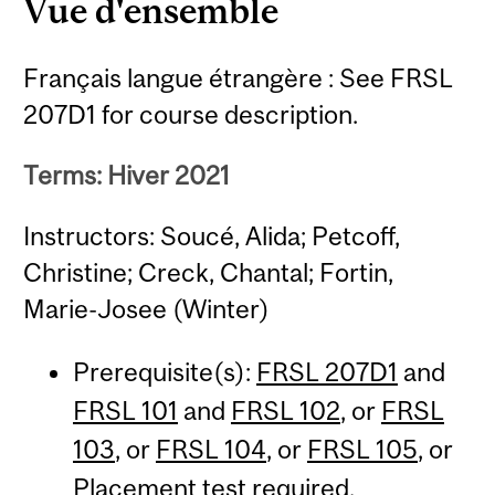
Vue d'ensemble
Français langue étrangère : See FRSL
207D1 for course description.
Terms: Hiver 2021
Instructors: Soucé, Alida; Petcoff,
Christine; Creck, Chantal; Fortin,
Marie-Josee (Winter)
Prerequisite(s):
FRSL 207D1
and
FRSL 101
and
FRSL 102
, or
FRSL
103
, or
FRSL 104
, or
FRSL 105
, or
Placement test required.