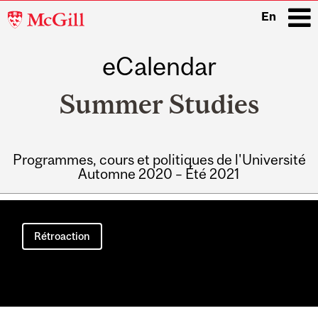
McGill
En
University
eCalendar
i
Summer Studies
Programmes, cours et politiques de l'Université
Automne 2020 – Été 2021
Main
navigation
Rétroaction