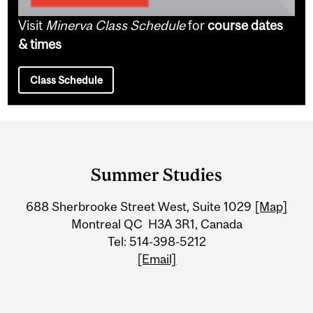
Visit
Minerva Class Schedule
for
course dates
& times
Class Schedule
Department
and
Summer Studies
University
688 Sherbrooke Street West, Suite 1029
[Map]
Information
Montreal QC H3A 3R1, Canada
Tel: 514-398-5212
[Email]