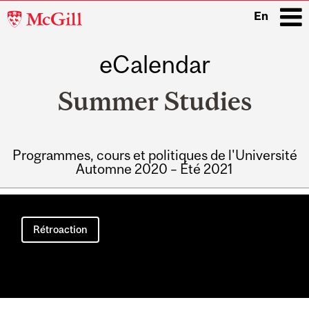
McGill
En
University
eCalendar
i
Summer Studies
Programmes, cours et politiques de l'Université
Automne 2020 – Été 2021
Main
navigation
Rétroaction