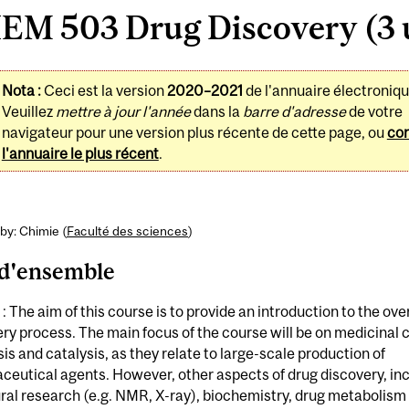
EM 503 Drug Discovery (3 
Nota :
Ceci est la version
2020–2021
de l'annuaire électroniqu
Veuillez
mettre à jour l'année
dans la
barre d'adresse
de votre
navigateur pour une version plus récente de cette page, ou
con
l'annuaire le plus récent
.
by: Chimie (
Faculté des sciences
)
d'ensemble
: The aim of this course is to provide an introduction to the ove
ry process. The main focus of the course will be on medicinal 
is and catalysis, as they relate to large-scale production of
eutical agents. However, other aspects of drug discovery, in
ral research (e.g. NMR, X-ray), biochemistry, drug metabolism