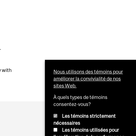
r
y with
Nous utilisons des témoins pour
améliorer la convivialité de nos
sites Web.
À quels types de témoins
consentez-vous?
Les témoins strictement
nécessaires
Les témoins utilisées pour