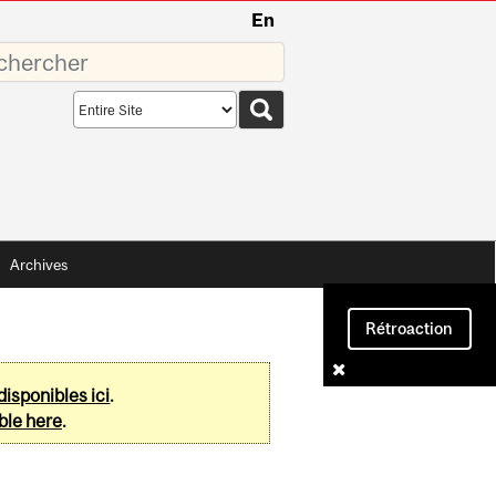
En
sez
Search
scope
Archives
Rétroaction
disponibles ici
.
ble here
.