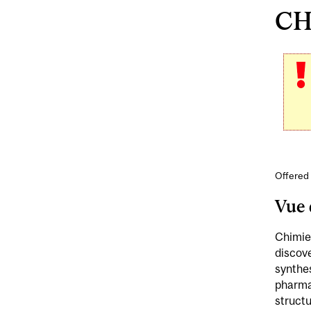
CH
Offered 
Vue 
Chimie 
discove
synthes
pharmac
structu