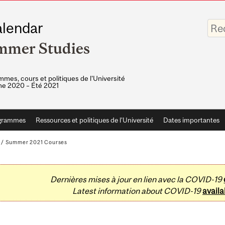
Saisis
lendar
vos
mots-
mmer Studies
clés
mes, cours et politiques de l'Université
e 2020 – Été 2021
grammes
Ressources et politiques de l'Université
Dates importantes
/
Summer 2021 Courses
Dernières mises à jour en lien avec la COVID-19
Latest information about COVID-19
availa