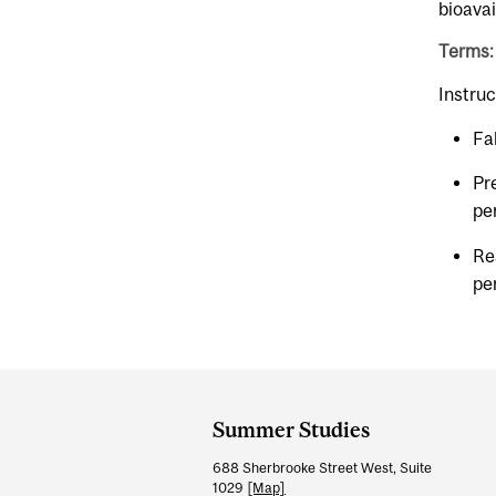
bioavai
Terms:
Instruc
Fal
Pr
pe
Re
pe
Department
and
Summer Studies
University
688 Sherbrooke Street West, Suite
Information
1029
[Map]