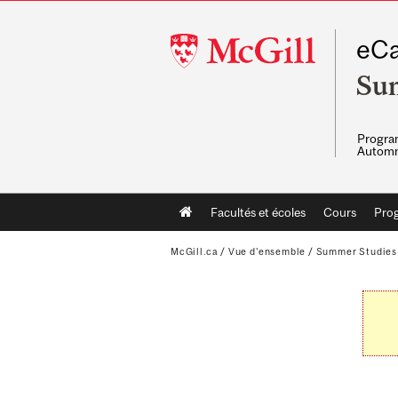
McGill
eCa
University
Su
Program
Automn
Main
Facultés et écoles
Cours
Pro
navigation
McGill.ca
/
Vue d'ensemble
/
Summer Studies