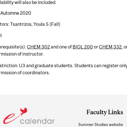
lability will also be included.
 Automne 2020
tors: Tsantrizos, Youla S (Fall)
l
erequisite(s):
CHEM 302
and one of
BIOL 200
or
CHEM 332
, o
rmission of instructor.
striction: U3 and graduate students. Students can register onl
rmission of coordinators.
Faculty Links
Summer Studies website