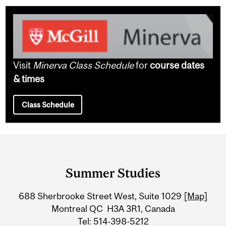
Visit
Minerva Class Schedule
for
course dates
& times
Class Schedule
Department
and
Summer Studies
University
688 Sherbrooke Street West, Suite 1029
[Map]
Information
Montreal QC H3A 3R1, Canada
Tel: 514-398-5212