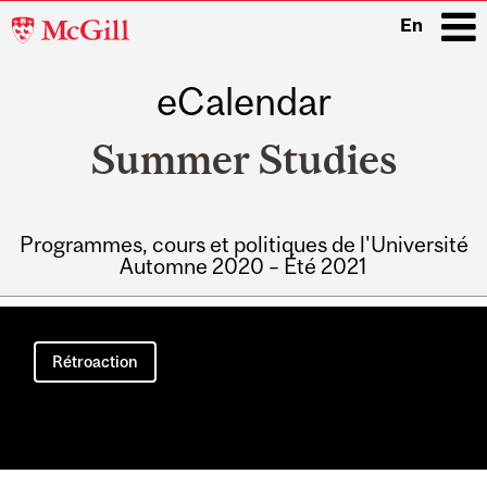
McGill
En
University
eCalendar
i
Summer Studies
Programmes, cours et politiques de l'Université
Automne 2020 – Été 2021
Main
navigation
Rétroaction