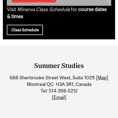
Visit
Minerva Class Schedule
for
course dates
& times
Class Schedule
Department
and
Summer Studies
University
688 Sherbrooke Street West, Suite 1029
[Map]
Information
Montreal QC H3A 3R1, Canada
Tel: 514-398-5212
[Email]