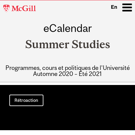
McGill
En
University
eCalendar
i
Summer Studies
Programmes, cours et politiques de l'Université
Automne 2020 – Été 2021
Main
navigation
Rétroaction