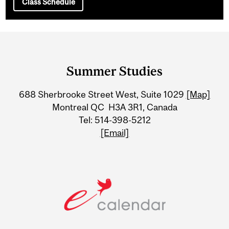
Class Schedule
Department
and
Summer Studies
University
688 Sherbrooke Street West, Suite 1029
[Map]
Information
Montreal QC H3A 3R1, Canada
Tel: 514-398-5212
[Email]