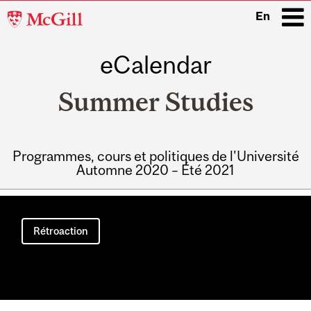
McGill
En
University
eCalendar
i
Summer Studies
Programmes, cours et politiques de l'Université
Automne 2020 – Été 2021
Main
navigation
Rétroaction