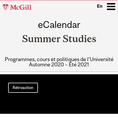
McGill
En
University
eCalendar
i
Summer Studies
Programmes, cours et politiques de l'Université
Automne 2020 – Été 2021
Main
navigation
Rétroaction