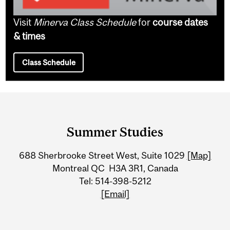
Visit
Minerva Class Schedule
for
course dates
& times
Class Schedule
Department
and
Summer Studies
University
688 Sherbrooke Street West, Suite 1029
[Map]
Information
Montreal QC H3A 3R1, Canada
Tel: 514-398-5212
[Email]