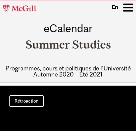
McGill
En
University
eCalendar
i
Summer Studies
Programmes, cours et politiques de l'Université
Automne 2020 – Été 2021
Main
navigation
Rétroaction