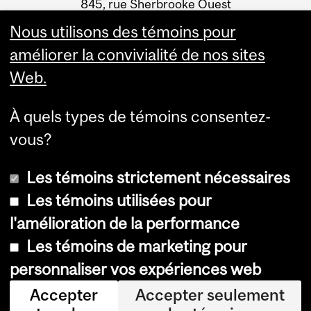
845, rue Sherbrooke Ouest
Montréal (Québec) H3A 2T5
Nous utilisons des témoins pour
améliorer la convivialité de nos sites
Web.
À quels types de témoins consentez-
vous?
Les témoins strictement nécessaires
Les témoins utilisées pour
l'amélioration de la performance
© Université McGill, 2026
Les témoins de marketing pour
Accessibilité
personnaliser vos expériences web
Avis sur les témoins
Accepter
Accepter seulement
Paramètres des témoins