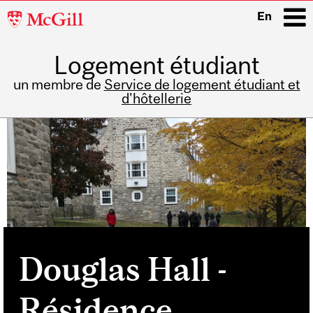
McGill
En
University
Logement étudiant
i
un membre de
Service de logement étudiant et
d'hôtellerie
Main
navigation
Douglas Hall -
Résidence