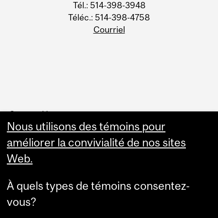
Tél.: 514-398-3948
Téléc.: 514-398-4758
Courriel
Contact Us
Nous utilisons des témoins pour
Liens
améliorer la convivialité de nos sites
Web.
Nous contacter
Conseil des gouverneurs
Politiques et règlements
À quels types de témoins consentez-
vous?