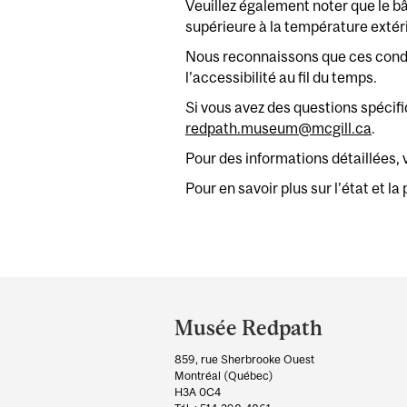
Veuillez également noter que le bâ
supérieure à la température extér
Nous reconnaissons que ces condit
l’accessibilité au fil du temps.
Si vous avez des questions spécifi
redpath.museum@mcgill.ca
.
Pour des informations détaillées, v
Pour en savoir plus sur l’état et la
Department
and
Musée Redpath
University
859, rue Sherbrooke Ouest
Information
Montréal (Québec)
H3A 0C4