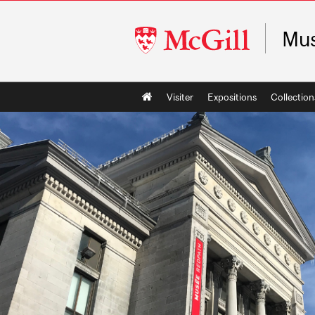
McGill
Mus
University
Main
Visiter
Expositions
Collection
navigation