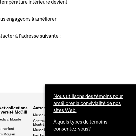
a température intérieure devient
nous engageons à améliorer
tacter à l’adresse suivante :
Nous utilisons des témoins pour
améliorer la convivialité de nos
et collections
Autres liens d'intérêt
sites Web.
iversité McGill
Musée canadien de la nature
édical Maude
Centre des sciences de
À quels types de témoins
Montréal
consentez-vous?
utherford
Musée McCord Stewart
um Morgan
Bird Protection Quebec