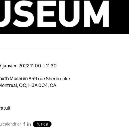
7
janvier,
2022
11:00
à
11:30
path Museum
859 rue Sherbrooke
Montreal, QC, H3A 0C4, CA
atuit
u calendrier