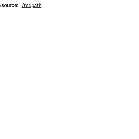
e source:
/redpath