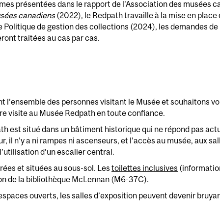
ormes présentées dans le rapport de l'Association des musées c
usées canadiens
(2022), le Redpath travaille à la mise en place 
Politique de gestion des collections (2024), les demandes de r
ront traitées au cas par cas.
l’ensemble des personnes visitant le Musée et souhaitons vous
otre visite au Musée Redpath en toute confiance.
th est situé dans un bâtiment historique qui ne répond pas ac
ur, il n’y a ni rampes ni ascenseurs, et l’accès au musée, aux sal
’utilisation d’un escalier central.
rées et situées au sous-sol. Les
toilettes inclusives
(informatio
lon de la bibliothèque McLennan (M6-37C).
 espaces ouverts, les salles d’exposition peuvent devenir bruyan