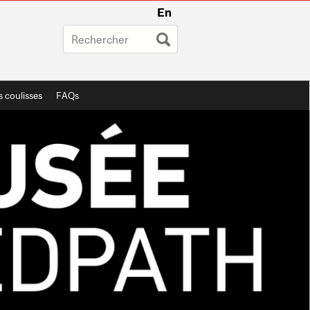
En
s coulisses
FAQs