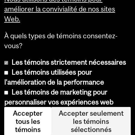
l'Université McGill
améliorer la convivialité de nos sites
Web.
À quels types de témoins consentez-
vous?
Les témoins strictement nécessaires
Les témoins utilisées pour
l'amélioration de la performance
© Université McGill, 2026
Les témoins de marketing pour
Accessibilité
personnaliser vos expériences web
Avis sur les témoins
Accepter
Accepter seulement
tous les
les témoins
Paramètres des témoins
témoins
sélectionnés
Se connecter