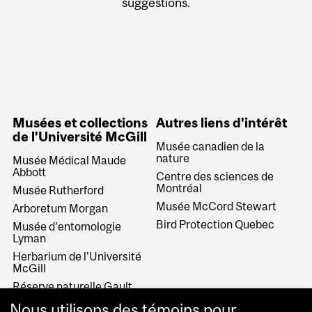
suggestions.
Musées et collections
Autres liens d'intérêt
de l'Université McGill
Musée canadien de la
nature
Musée Médical Maude
Abbott
Centre des sciences de
Montréal
Musée Rutherford
Musée McCord Stewart
Arboretum Morgan
Bird Protection Quebec
Musée d'entomologie
Lyman
Herbarium de l'Université
McGill
Réserve naturelle Gault
Collections historiques de
Nous utilisons des témoins pour