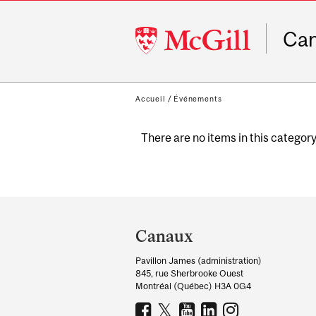
McGill
Ca
University
Accueil
/
Événements
There are no items in this category
Department
and
Canaux
University
Pavillon James (administration)
Information
845, rue Sherbrooke Ouest
Montréal (Québec) H3A 0G4