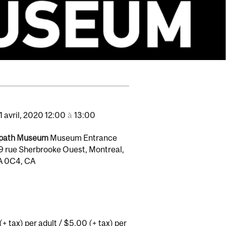
1
avril,
2020
12:00
à
13:00
path Museum
Museum Entrance
59 rue Sherbrooke Ouest, Montreal,
A 0C4, CA
+ tax) per adult / $5.00 (+ tax) per