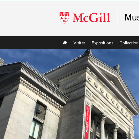
McGill
Mus
University
Main
Visiter
Expositions
Collection
navigation