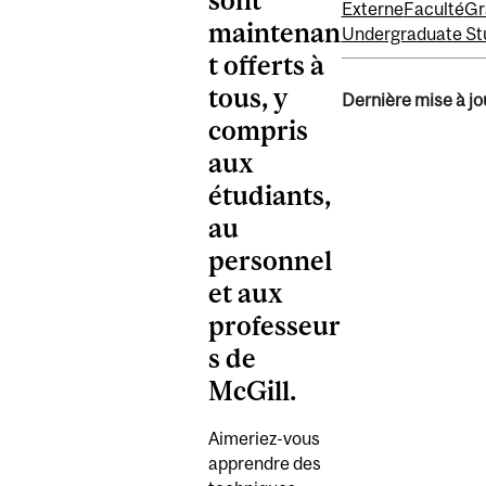
sont
Externe
Faculté
Gr
maintenan
Undergraduate St
t offerts à
tous, y
Dernière mise à jou
compris
aux
étudiants,
au
personnel
et aux
professeur
s de
McGill.
Aimeriez-vous
apprendre des