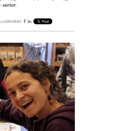
- senior.
u calendrier