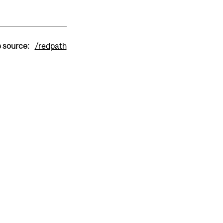
e source:
/redpath