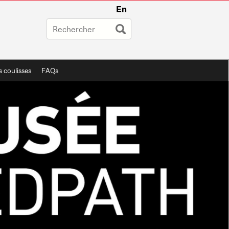
En
s coulisses
FAQs