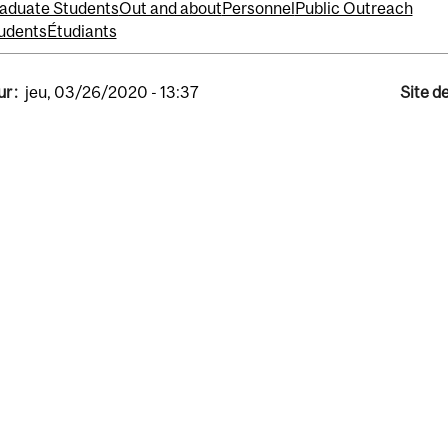
aduate Students
Out and about
Personnel
Public Outreach
udents
Étudiants
r :
jeu, 03/26/2020 - 13:37
Site d