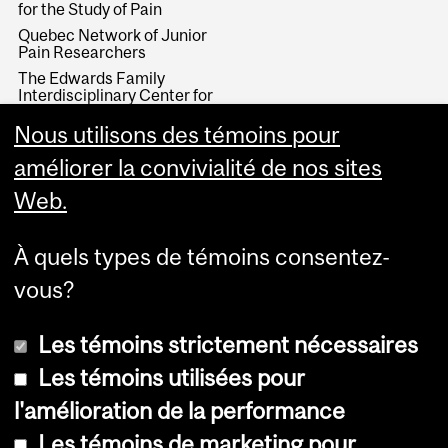
for the Study of Pain
Quebec Network of Junior
Pain Researchers
The Edwards Family
Interdisciplinary Center for
Complex Pain
Nous utilisons des témoins pour
Neuroscience Learning
Centre
améliorer la convivialité de nos sites
Web.
À quels types de témoins consentez-
vous?
Les témoins strictement nécessaires
Les témoins utilisées pour
l'amélioration de la performance
Copyright © 2026 McGill University
Les témoins de marketing pour