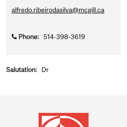
alfredo.ribeirodasilva@mcgill.ca
Phone:
514-398-3619
Salutation:
Dr
Department
and
University