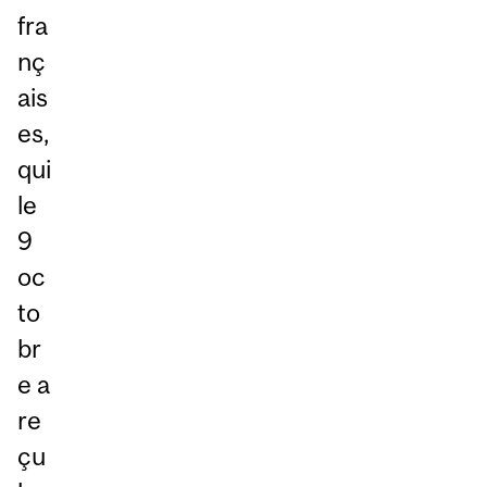
fra
nç
ais
es,
qui
le
9
oc
to
br
e a
re
çu