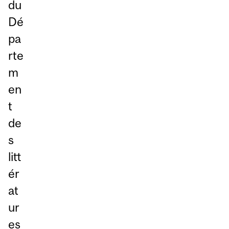
du
Dé
pa
rte
m
en
t
de
s
litt
ér
at
ur
es