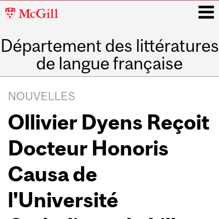
McGill
University
Département des littératures
i
de langue française
Main
navigation
NOUVELLES
Ollivier Dyens Reçoit
Docteur Honoris
Causa de
l'Université