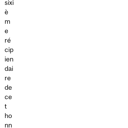
sixi
è
m
e
ré
cip
ien
dai
re
de
ce
t
ho
nn