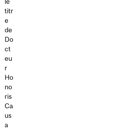
le
titr
e
de
Do
ct
eu
r
Ho
no
ris
Ca
us
a