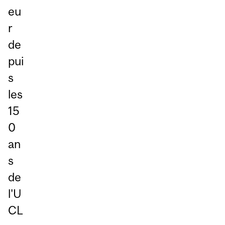
eu
r
de
pui
s
les
15
0
an
s
de
l'U
CL