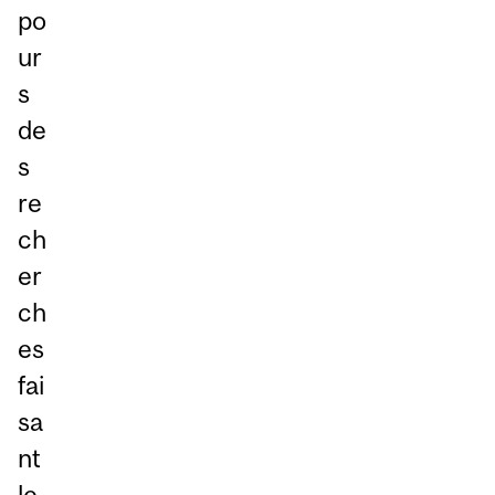
po
ur
s
de
s
re
ch
er
ch
es
fai
sa
nt
le