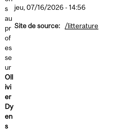
jeu, 07/16/2026 - 14:56
s
au
Site de source:
/litterature
pr
of
es
se
ur
Oll
ivi
er
Dy
en
s