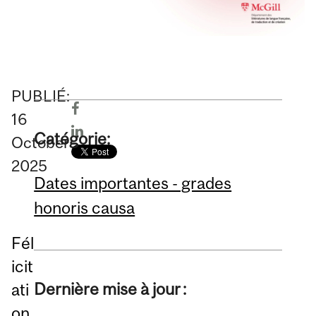
PUBLIÉ:
16
Catégorie:
October
2025
Dates importantes - grades
honoris causa
Fél
icit
Dernière mise à jour :
ati
on