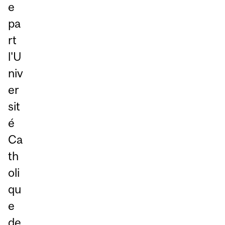
e
pa
rt
l'U
niv
er
sit
é
Ca
th
oli
qu
e
de