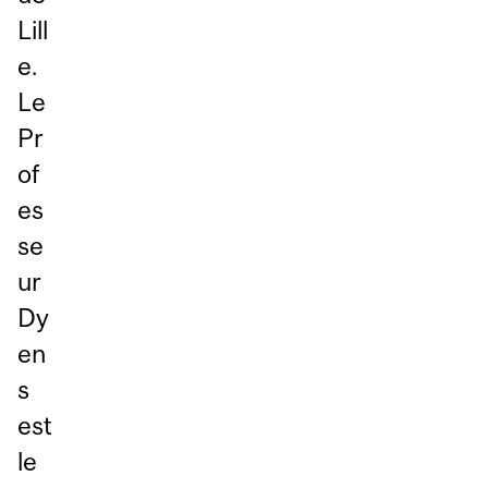
Lill
e.
Le
Pr
of
es
se
ur
Dy
en
s
est
le