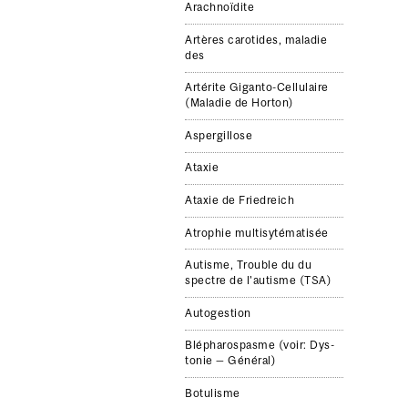
Arach­noïdite
Artères carotides, mal­adie
des
Artérite Giganto-​Cellulaire
(Mal­adie de Hor­ton)
Aspergillose
Ataxie
Ataxie de Friedre­ich
Atro­phie mul­ti­syté­ma­tisée
Autisme, Trouble du du
spectre de l'autisme (TSA)
Autogestion
Blépharospasme (voir: Dys­
tonie — Général)
Bot­u­lisme