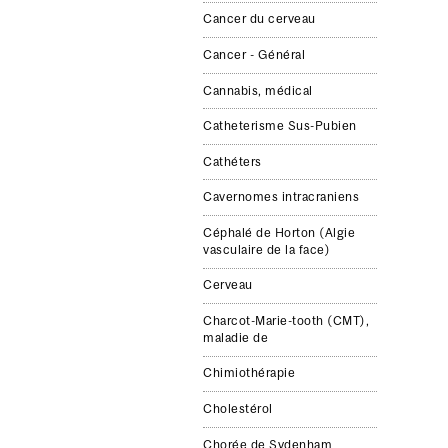
Can­cer du cerveau
Cancer - Général
Cannabis, médical
Catheter­isme Sus-​Pubien
Cathéters
Cav­er­nomes intracraniens
Céphalé de Hor­ton (Algie
vas­cu­laire de la face)
Cerveau
Charcot-​Marie-​tooth (CMT),
mal­adie de
Chimio­thérapie
Cholestérol
Chorée de Syden­ham