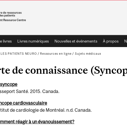
e livres
Livres numériques
Nouvelles et événements
À propos
N
LES PATIENTS NEURO
/
Ressources en ligne
/
Sujets médicaux
te de con­nais­sance (Syn­co
 syn­cope
sse­port Santé. 2015. Canada.
­cope car­dio­vas­cu­laire
ti­tut de car­di­olo­gie de Mon­tréal. n.d. Canada.
m­ment réa­gir à un évanouisse­ment?