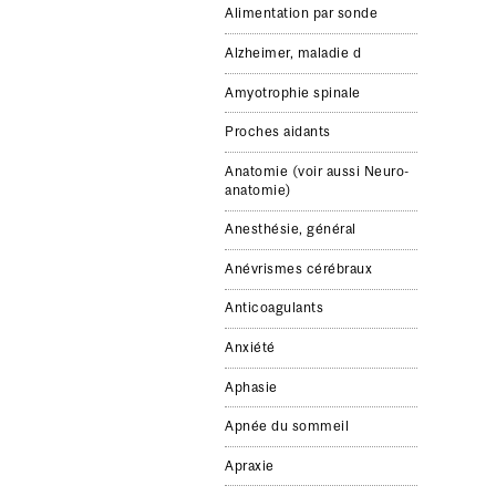
Alimentation par sonde
Alzheimer, mal­adie d
Amy­otro­phie spinale
Proches aidants
Anatomie (voir aussi Neuro-​
anatomie)
Anesthésie, général
Anévrismes cérébraux
Anticoagulants
Anx­i­été
Aphasie
Apnée du som­meil
Apraxie