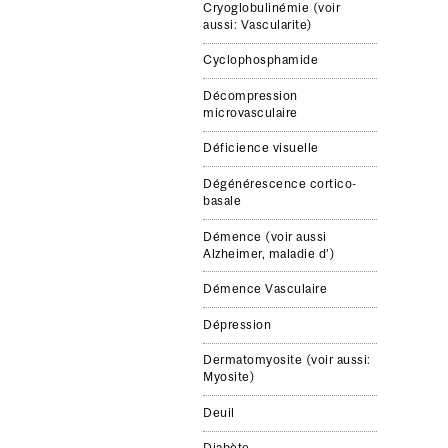
Cryoglobulinémie (voir
aussi: Vascularite)
Cyclophos­phamide
Décompression
microvasculaire
Défi­cience visuelle
Dégénéres­cence cortico-​
basale
Démence (voir aussi
Alzheimer, mal­adie d’)
Démence Vasculaire
Dépres­sion
Der­mato­myosite (voir aussi:
Myosite)
Deuil