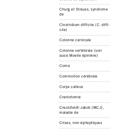
Churg et Strauss, syn­drome
de
Clostrid­ium dif­fi­cile (C. dif­fi­
cile)
Colonne cervicale
Colonne vertébrale (voir
aussi Moelle épinière)
Coma
Com­mo­tion cérébrale
Corps calleux
Craniotomie
Creutzfeldt-​Jakob (MCJ),
mal­adie de
Crises, non-​épileptiques