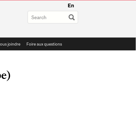
En
ous joindre
Foire aux questions
pe)