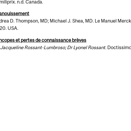
miliprix. n.d. Canada.
anouisse­ment
drea D. Thomp­son, MD; Michael J. Shea, MD. Le Manuel Merck -
20. USA.
n­copes et pertes de con­nais­sance brèves
 Jacque­line Rossant-​Lumbroso; Dr Lyonel Rossant.
Doc­tis­sim