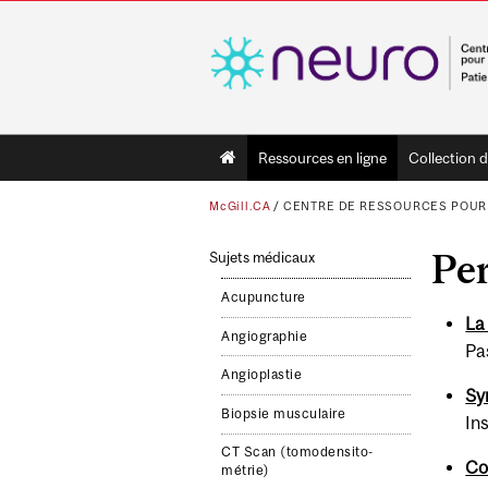
Main
Ressources en ligne
Collection d
navigation
McGill.CA
/
CENTRE DE RESSOURCES POUR 
Per
Sujets médicaux
Acupuncture
La
Angiographie
Pa
Angioplastie
Syn
Biop­sie mus­cu­laire
Ins
CT Scan (tomod­en­sit­o­
Co
métrie)