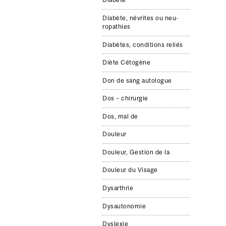
Dia­bète
Dia­bète, névrites ou neu­
ropathies
Dia­bètes, con­di­tions reliés
Diète Cétogène
Don de sang auto­logue
Dos – chirurgie
Dos, mal de
Douleur
Douleur, Ges­tion de la
Douleur du Vis­age
Dysarthrie
Dysautonomie
Dyslexie