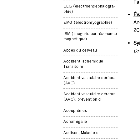
Fa
EEG (élec­troencéphalo­gra­
phie)
Év
An
EMG (élec­tromyo­gra­phie)
20
IRM (Imagerie par réso­nance
mag­né­tique)
Sy
Dr
Abcès du cerveau
Accident Ischémique
Transitoire
Acci­dent vas­cu­laire cérébral
(AVC)
Acci­dent vas­cu­laire cérébral
(AVC), préven­tion d
Acouphènes
Acromé­galie
Addi­son, Mal­adie d