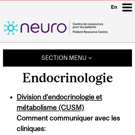
En
i
Main
navigation
SECTION MENU
Endocrinol­ogie
Division d’endocrinologie et
métabolisme (CUSM)
Comment communiquer avec les
cliniques: