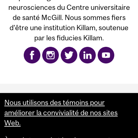
neurosciences du Centre universitaire
de santé McGill. Nous sommes fiers
d’être une institution Killam, soutenue
par les fiducies Killam.
Department
and
Nous utilisons des témoins pour
L'Institut-hôpital neurologique de Montréal 3801 rue
améliorer la convivialité de nos sites
University
Université, salle 354 Mon­tréal, Qué­bec H3A 2B4
infoneuro@muhc.mcgill.ca (514) 398‑5358
Web.
Information