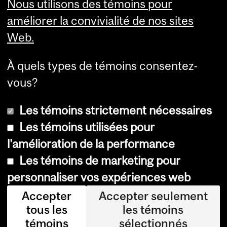
Nous utilisons des témoins pour
améliorer la convivialité de nos sites
Administrative
Web.
Documents (log-in
required)
À quels types de témoins consentez-
Forms & Procedures
vous?
Les témoins strictement nécessaires
Les témoins utilisées pour
l'amélioration de la performance
© Université McGill, 2026
Les témoins de marketing pour
Accessibilité
personnaliser vos expériences web
Avis sur les témoins
Accepter
Accepter seulement
tous les
les témoins
Paramètres des témoins
témoins
sélectionnés
Se connecter