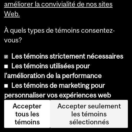
améliorer la convivialité de nos sites
Toronto, où j’ai pu rencontrer
Web.
des diplômés et diplômées de
À quels types de témoins consentez-
l’Université McGill avec qui j’ai
vous?
noué de précieuses relations. »
Les témoins strictement nécessaires
Les témoins utilisées pour
Laura et Yayu soutiennent que
l'amélioration de la performance
les ressources offertes par la
Les témoins de marketing pour
Faculté de gestion Desautels les
personnaliser vos expériences web
ont aidées à décrocher leur
Accepter
Accepter seulement
tous les
les témoins
emploi.
témoins
sélectionnés