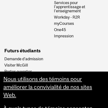
Services pour
l'apprentissage et
l'enseignement
Workday - R2R
myCourses
One45
Impression
Futurs étudiants
Demande d'admission
Visiter McGill
Portes ouvertes
McGill en bref
Nous utilisons des témoins pour
Le tour de McGill
améliorer la convivialité de nos sites
Web.