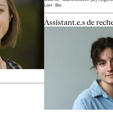
Lien :
Bio
Assistant.e.s de rech