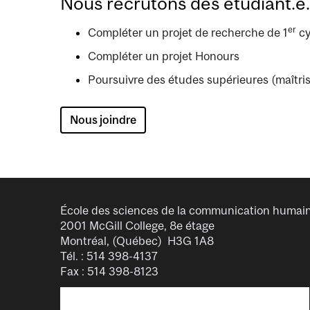
Nous recrutons des étudiant.e.x
er
Compléter un projet de recherche de 1
cy
Compléter un projet Honours
Poursuivre des études supérieures (maîtris
Nous joindre
École des sciences de la communication humai
2001 McGill College, 8e étage
Montréal, (Québec) H3G 1A8
Tél. : 514 398-4137
Fax : 514 398-8123
Image