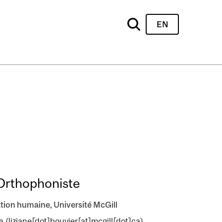
EN
 Orthophoniste
tion humaine, Université McGill
a
(liziane[dot]bouvier[at]mcgill[dot]ca)