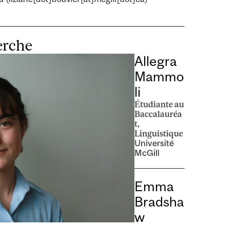
erche
Allegra
Mammo
li
Étudiante au
Baccalauréa
t,
Linguistique
Université
McGill
Emma
Bradsha
w