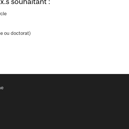
.s souhaitant :
cle
e ou doctorat)
ne