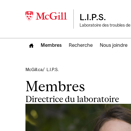
L.I.P.S.
Laboratoire des troubles de
Membres
Recherche
Nous joindre
Fil
McGill.ca
L.I.P.S.
d'Ariane
Membres
Directrice du laboratoire