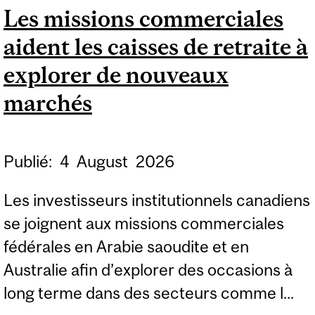
Les missions commerciales
GESTION DESAUTELS
aident les caisses de retraite à
DE L’UNIVERSITÉ
MCGILL OBTIENNENT 4
explorer de nouveaux
MILLIONS DE DOLLARS
marchés
EN FINANCEMENT DU
CRSH
Publié:
4
August
2026
Les investisseurs institutionnels canadiens
se joignent aux missions commerciales
fédérales en Arabie saoudite et en
Australie afin d’explorer des occasions à
long terme dans des secteurs comme l...