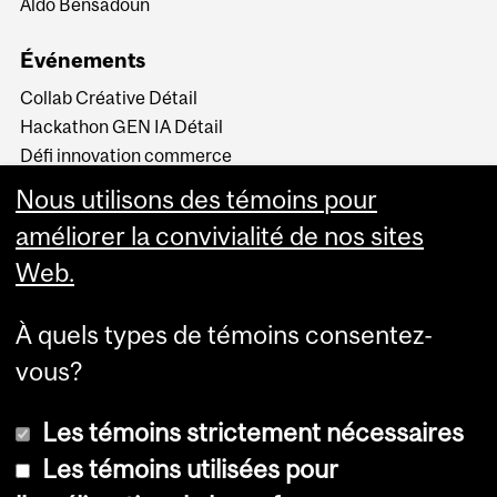
Aldo Bensadoun
Événements
Collab Créative Détail
Hackathon GEN IA Détail
Défi innovation commerce
de détail
Nous utilisons des témoins pour
Sommets du commerce de
détail
améliorer la convivialité de nos sites
Web.
À quels types de témoins consentez-
vous?
Les témoins strictement nécessaires
Les témoins utilisées pour