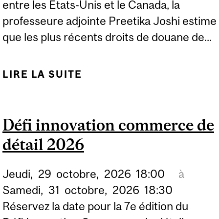
entre les États-Unis et le Canada, la
professeure adjointe Preetika Joshi estime
que les plus récents droits de douane de...
LIRE LA SUITE
DE LES NOUVEAUX
DROITS DE DOUANE
AMÉRICAINS SUR LES
Défi innovation commerce de
PRODUITS CANADIENS
détail 2026
NE DEVRAIENT PAS
MODIFIER LES
Jeudi,
29
octobre,
2026
18:00
à
CONDITIONS
Samedi,
31
octobre,
2026
18:30
COMMERCIALES
Réservez la date pour la 7e édition du