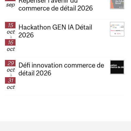
Repenser l’avenir du
sep
commerce de détail 2026
15
Hackathon GEN IA Détail
oct
2026
à
16
oct
29
Défi innovation commerce de
oct
détail 2026
à
31
oct
Department