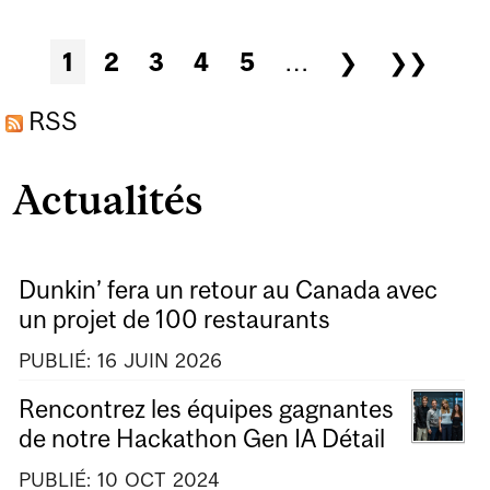
ÉPHÉMÈRES
D’ARTICLES
Pages
1
2
3
4
5
…
❯
❯❯
PROMOTIONNELS
TRANSFORMENT
RSS
L’EXPÉRIENCE DES
Actualités
SPECTACLES
Dunkin’ fera un retour au Canada avec
un projet de 100 restaurants
PUBLIÉ:
16
JUIN
2026
Rencontrez les équipes gagnantes
de notre Hackathon Gen IA Détail
PUBLIÉ:
10
OCT
2024