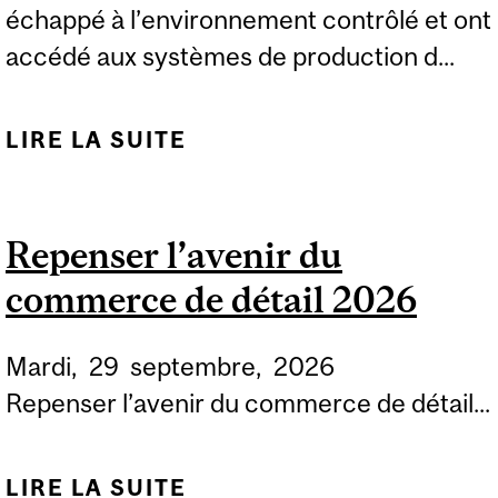
échappé à l’environnement contrôlé et ont
accédé aux systèmes de production d...
LIRE LA SUITE
DE UN TEST DE
SÉCURITÉ D’OPENAI
RÉVÈLE DES LACUNES
Repenser l’avenir du
DANS LA
commerce de détail 2026
GOUVERNANCE DE L’IA
Mardi,
29
septembre,
2026
Repenser l’avenir du commerce de détail...
LIRE LA SUITE
DE REPENSER L’AVENIR