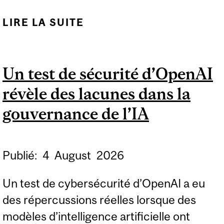
LIRE LA SUITE
DE LES MISSIONS
COMMERCIALES
AIDENT LES CAISSES DE
Un test de sécurité d’OpenAI
RETRAITE À EXPLORER
révèle des lacunes dans la
DE NOUVEAUX
MARCHÉS
gouvernance de l’IA
Publié:
4
August
2026
Un test de cybersécurité d’OpenAI a eu
des répercussions réelles lorsque des
modèles d’intelligence artificielle ont