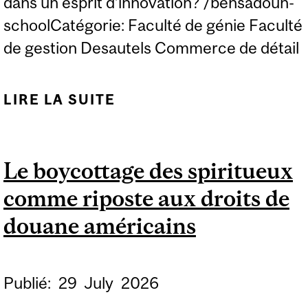
dans un esprit d’innovation? /bensadoun-
schoolCatégorie: Faculté de génie Faculté
de gestion Desautels Commerce de détail
LIRE LA SUITE
DE HACKATHON GEN IA
DÉTAIL 2026
Le boycottage des spiritueux
comme riposte aux droits de
douane américains
Publié:
29
July
2026