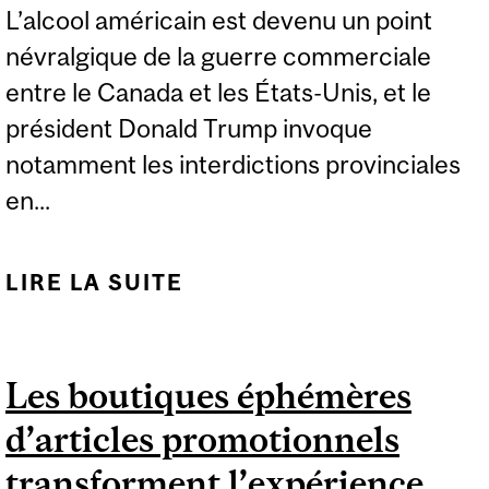
L’alcool américain est devenu un point
névralgique de la guerre commerciale
entre le Canada et les États-Unis, et le
président Donald Trump invoque
notamment les interdictions provinciales
en...
LIRE LA SUITE
DE LE BOYCOTTAGE
DES SPIRITUEUX
COMME RIPOSTE AUX
Les boutiques éphémères
DROITS DE DOUANE
d’articles promotionnels
AMÉRICAINS
transforment l’expérience