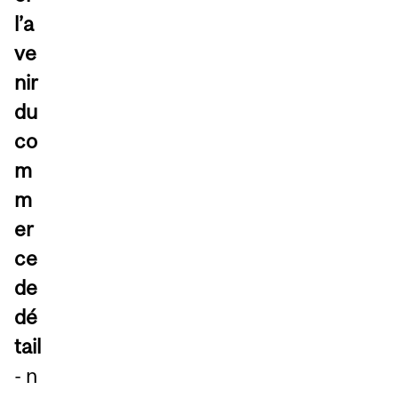
l’a
ve
nir
du
co
m
m
er
ce
de
dé
tail
- n