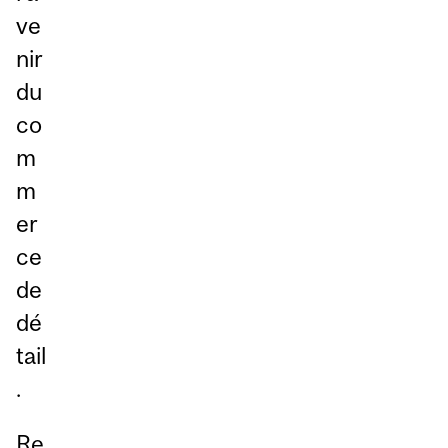
ve
nir
du
co
m
m
er
ce
de
dé
tail
.
Re