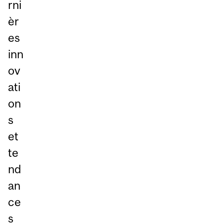
rni
èr
es
inn
ov
ati
on
s
et
te
nd
an
ce
s