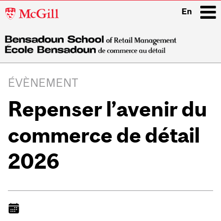
McGill
En
University
i
Main
navigation
ÉVÈNEMENT
Repenser l’avenir du
commerce de détail
2026