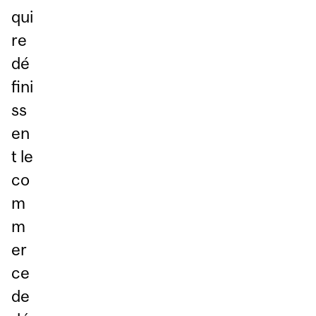
qui
re
dé
fini
ss
en
t le
co
m
m
er
ce
de