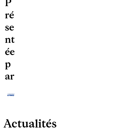
P
ré
se
nt
ée
p
ar
Actualités