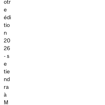
otr
e
édi
tio
n
20
26
- s
e
tie
nd
ra
à
M