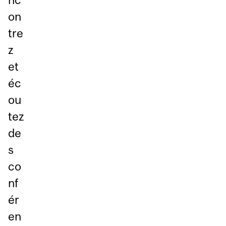
on
tre
z
et
éc
ou
tez
de
s
co
nf
ér
en