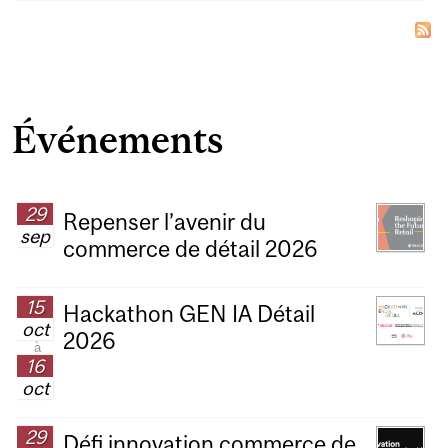
Événements
29
Repenser l’avenir du
sep
commerce de détail 2026
15
Hackathon GEN IA Détail
oct
2026
à
16
oct
29
Défi innovation commerce de