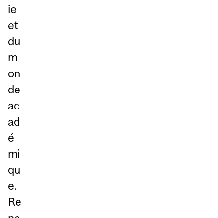
ie
et
du
m
on
de
ac
ad
é
mi
qu
e.
Re
nc