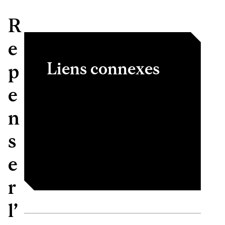
R
e
Liens connexes
p
e
Repenser l’avenir du
n
commerce de détail 2026
École Bensadoun de
s
commerce au détail
e
r
l’