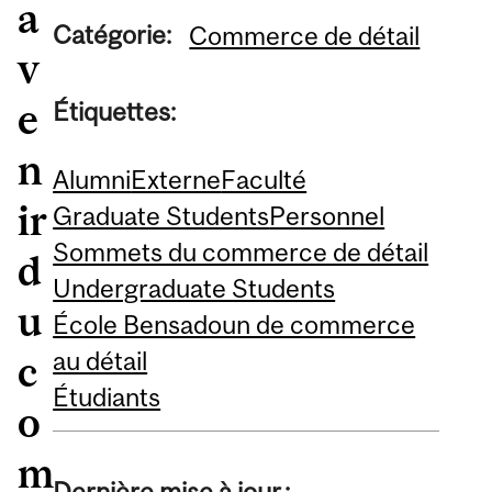
a
Catégorie:
Commerce de détail
v
e
Étiquettes:
n
Alumni
Externe
Faculté
ir
Graduate Students
Personnel
Sommets du commerce de détail
d
Undergraduate Students
u
École Bensadoun de commerce
au détail
c
Étudiants
o
m
Dernière mise à jour :