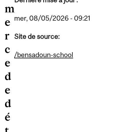
m
mer, 08/05/2026 - 09:21
e
r
Site de source:
c
/bensadoun-school
e
d
e
d
é
t