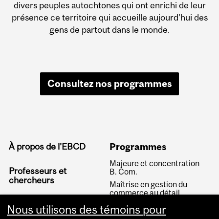
divers peuples autochtones qui ont enrichi de leur
présence ce territoire qui accueille aujourd’hui des
gens de partout dans le monde.
Consultez nos programmes
À propos de l'EBCD
Programmes
Majeure et concentration
Professeurs et
B. Com.
chercheurs
Maîtrise en gestion du
commerce au détail
(MGCD)
LICD
Nous utilisons des témoins pour
Doctorat en gestion -