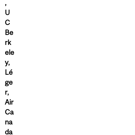
,
U
C
Be
rk
ele
y,
Lé
ge
r,
Air
Ca
na
da