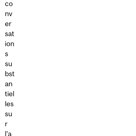
co
nv
er
sat
ion
s
su
bst
an
tiel
les
su
r
l’a