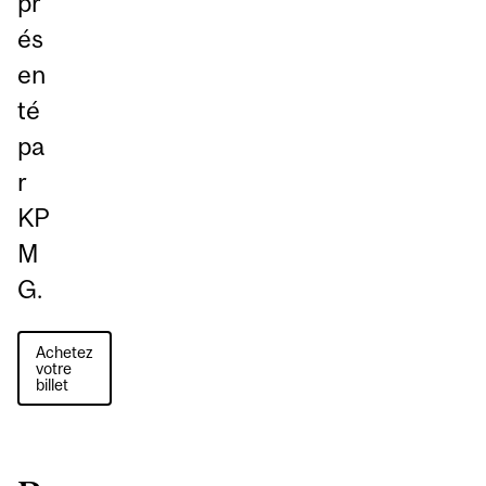
pr
és
en
té
pa
r
KP
M
G.
Achetez
votre
billet