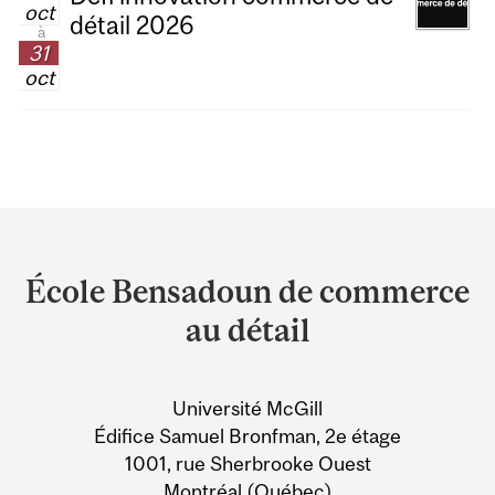
oct
détail 2026
à
31
oct
Department
and
École Bensadoun de commerce
University
au détail
Information
Université McGill
Édifice Samuel Bronfman, 2e étage
1001, rue Sherbrooke Ouest
Montréal (Québec)