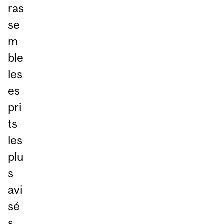
ras
se
m
ble
les
es
pri
ts
les
plu
s
avi
sé
s