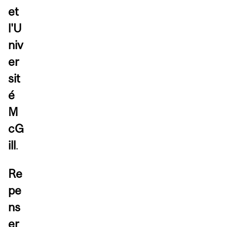
et
l'U
niv
er
sit
é
M
cG
ill
.
Re
pe
ns
er