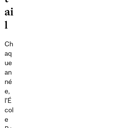
ai
l
Ch
aq
ue
an
né
e,
l’É
col
e