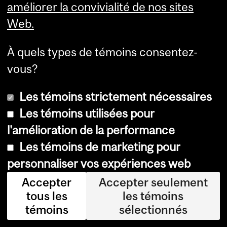
Laboratoire d’innovation en
Gestion du commerce de
améliorer la convivialité de nos sites
commerce au détail
détail
Web.
Formation des dirigeants
en commerce au détail
PME
À quels types de témoins consentez-
Ressources pour les PME
vous?
Médias de l'EBCD
Les témoins strictement nécessaires
Articles
Les témoins utilisées pour
Aldo Bensadoun
l'amélioration de la performance
Événements
Les témoins de marketing pour
Collab Créative Détail
personnaliser vos expériences web
Hackathon GEN IA Détail
Accepter
Accepter seulement
Défi innovation commerce
de détail
tous les
les témoins
Sommets du commerce de
témoins
sélectionnés
détail