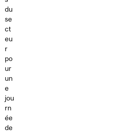
du
se
ct
eu
r
po
ur
un
e
jou
rn
ée
de