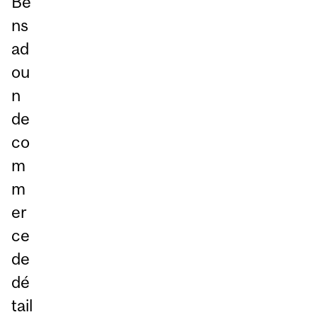
Be
ns
ad
ou
n
de
co
m
m
er
ce
de
dé
tail