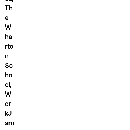
Th
e
W
ha
rto
n
Sc
ho
ol,
W
or
kJ
am