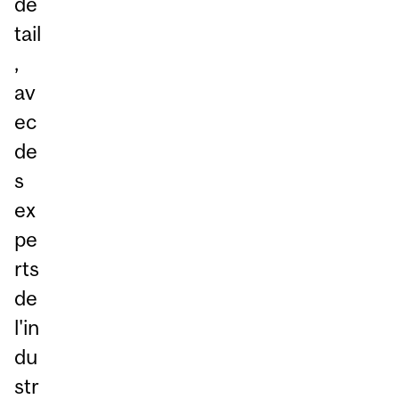
dé
tail
,
av
ec
de
s
ex
pe
rts
de
l'in
du
str