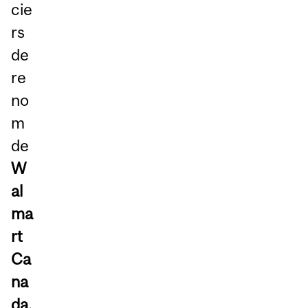
cie
rs
de
re
no
m
de
W
al
ma
rt
Ca
na
da,