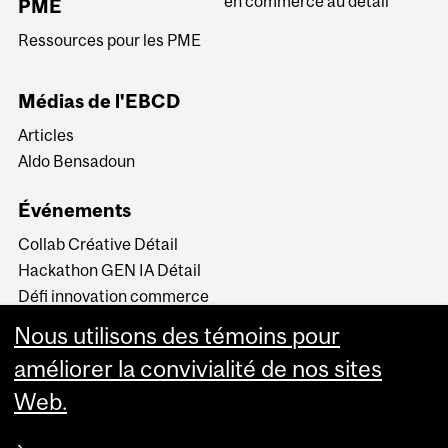
en commerce au détail
PME
Ressources pour les PME
Médias de l'EBCD
Articles
Aldo Bensadoun
Événements
Collab Créative Détail
Hackathon GEN IA Détail
Défi innovation commerce
de détail
Nous utilisons des témoins pour
Sommets du commerce de
détail
améliorer la convivialité de nos sites
Web.