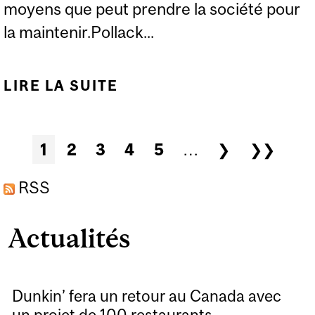
moyens que peut prendre la société pour
la maintenir.Pollack...
LIRE LA SUITE
DE LE CONFÉRENCIER
BEATTY 2026 : PETER
HOWITT
Pages
1
2
3
4
5
…
❯
❯❯
RSS
Actualités
Dunkin’ fera un retour au Canada avec
un projet de 100 restaurants