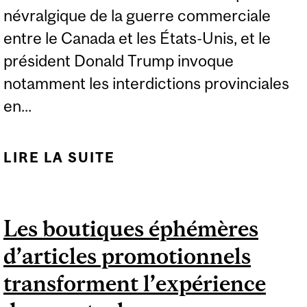
névralgique de la guerre commerciale
entre le Canada et les États-Unis, et le
président Donald Trump invoque
notamment les interdictions provinciales
en...
LIRE LA SUITE
DE LE BOYCOTTAGE
DES SPIRITUEUX
COMME RIPOSTE AUX
Les boutiques éphémères
DROITS DE DOUANE
d’articles promotionnels
AMÉRICAINS
transforment l’expérience