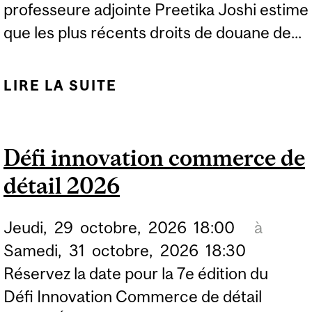
professeure adjointe Preetika Joshi estime
que les plus récents droits de douane de...
LIRE LA SUITE
DE LES NOUVEAUX
DROITS DE DOUANE
AMÉRICAINS SUR LES
Défi innovation commerce de
PRODUITS CANADIENS
détail 2026
NE DEVRAIENT PAS
MODIFIER LES
Jeudi,
29
octobre,
2026
18:00
à
CONDITIONS
Samedi,
31
octobre,
2026
18:30
COMMERCIALES
Réservez la date pour la 7e édition du
Défi Innovation Commerce de détail