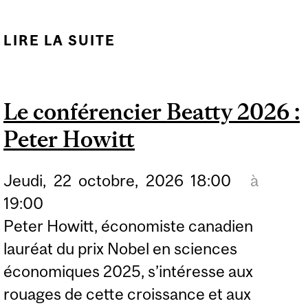
LIRE LA SUITE
DE UNE GESTION
SOLIDE COMME CLÉ
POUR LA RÉUSSITE DU
Le conférencier Beatty 2026 :
TRAVAIL HYBRIDE
Peter Howitt
Jeudi,
22
octobre,
2026
18:00
à
19:00
Peter Howitt, économiste canadien
lauréat du prix Nobel en sciences
économiques 2025, s’intéresse aux
rouages de cette croissance et aux