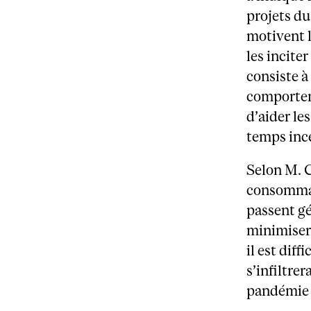
projets du
motivent l
les incite
consiste à
comportem
d’aider le
temps ince
Selon M. C
consommate
passent g
minimiser 
il est dif
s’infiltre
pandémie 