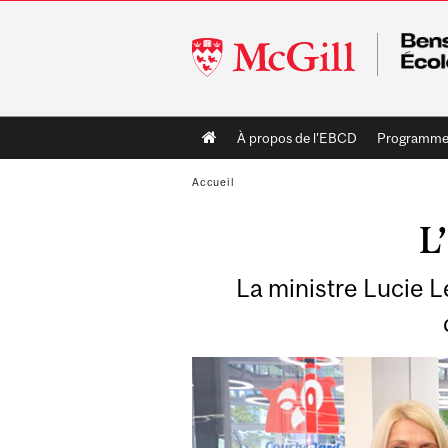
McGill
University
Main
À propos de l'EBCD
Programme
navigation
Accueil
L
La ministre Lucie L