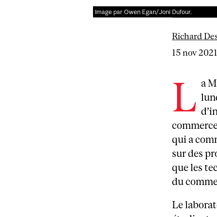
Image par Owen Egan/Joni Dufour.
Richard De
15 nov 202
L
a M
lun
d’i
commerce a
qui a comm
sur des pr
que les te
du commer
Le laborat