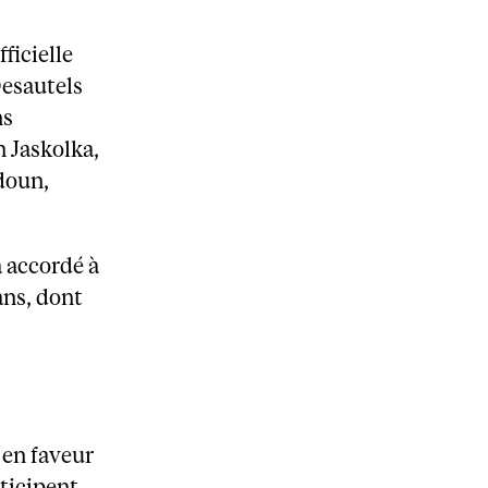
ficielle
Desautels
ns
 Jaskolka,
doun,
a accordé à
ans, dont
 en faveur
rticipent