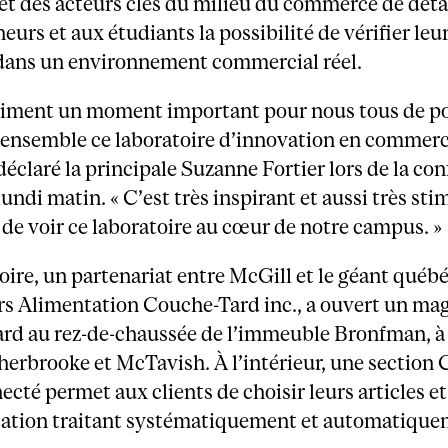
et des acteurs clés du milieu du commerce de détai
eurs et aux étudiants la possibilité de vérifier leu
dans un environnement commercial réel.
raiment un moment important pour nous tous de p
 ensemble ce laboratoire d’innovation en commer
a déclaré la principale Suzanne Fortier lors de la co
lundi matin. « C’est très inspirant et aussi très st
de voir ce laboratoire au cœur de notre campus. »
oire, un partenariat entre McGill et le géant québ
s Alimentation Couche-Tard inc., a ouvert un ma
rd au rez-de-chaussée de l’immeuble Bronfman, à 
herbrooke et McTavish. À l’intérieur, une section
cté permet aux clients de choisir leurs articles et 
cation traitant systématiquement et automatique