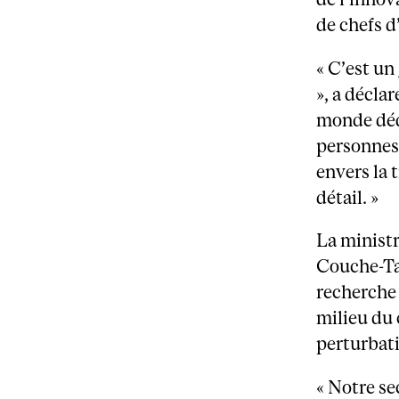
de chefs d
« C’est un
», a déclar
monde dédi
personnes 
envers la
détail. »
La ministr
Couche-Tar
recherche 
milieu du 
perturbat
« Notre se