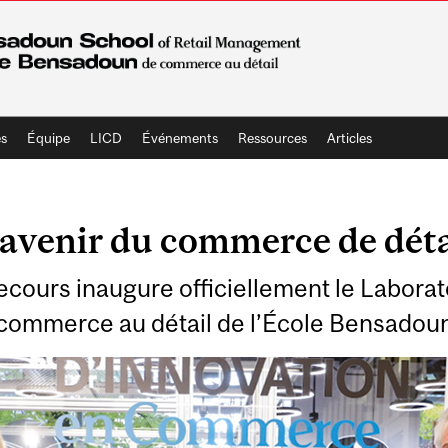
s
Équipe
LICD
Événements
Ressources
Articles
’avenir du commerce de déta
ecours inaugure officiellement le Laborat
commerce au détail de l’École Bensadou