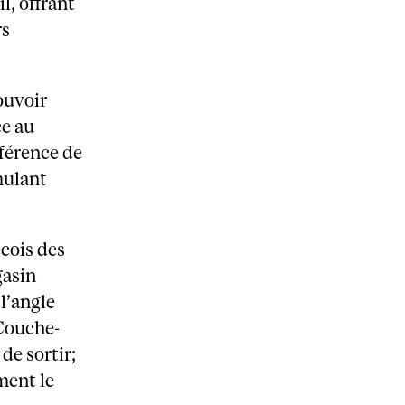
l, offrant
rs
ouvoir
ce au
nférence de
imulant
écois des
gasin
l’angle
 Couche-
de sortir;
ment le