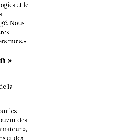
ogies et le
s
ngé. Nous
ères
ers mois.»
n »
de la
our les
ouvrir des
mmateur »,
ns et des