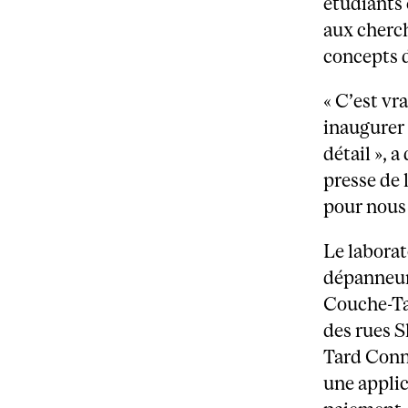
étudiants 
aux cherch
concepts 
« C’est v
inaugurer
détail », 
presse de 
pour nous 
Le laborat
dépanneur
Couche-Ta
des rues S
Tard Conne
une appli