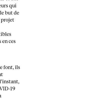
eurs qui
le but de
 projet
ibles
s en ces
 font, ils
nt
’instant,
COVID-19
a