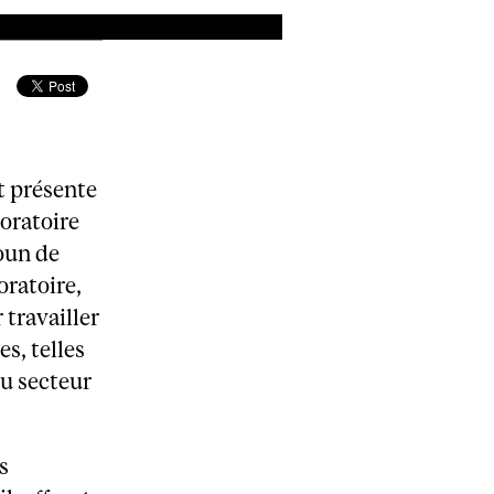
t présente
boratoire
oun de
oratoire,
 travailler
s, telles
du secteur
s