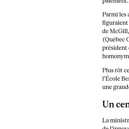
paiement.
Parmi les 
figuraient
de McGill,
(Québec O
président
homonyme 
Plus tôt c
l’École Be
une grande
Un cen
La minist
de l’innov