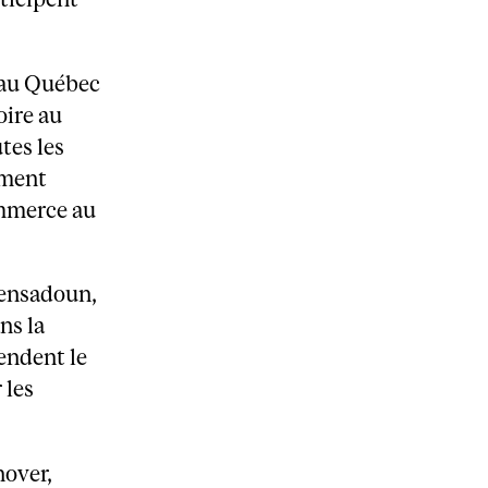
l au Québec
oire au
tes les
ement
ommerce au
 Bensadoun,
ns la
endent le
 les
nover,