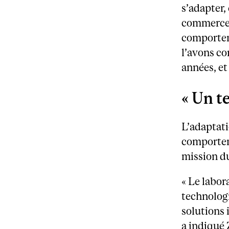
s’adapter,
commerce é
comportem
l’avons co
années, et
« Un t
L’adaptat
comportem
mission du
« Le labor
technolog
solutions
a indiqué 