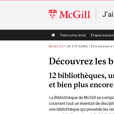
McGill
J'a
University
Main
Faire votre choix
Étapes suivant
navigation
McGill.CA
/
J'AI ÉTÉ ADMIS
/
Être étudiant à 
Découvrez les b
12 bibliothèques, u
et bien plus encor
La Bibliothèque de McGill se compos
couvrant tout un éventail de discipl
une bibliothèque qui possède les re