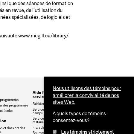
 ainsi que des séances de formation
s en revue, de l’utilisation du
ées spécialisées, de logiciels et
 suivante
www.mcgill.ca/library/
.
Nous utilisons des témoins pour
Aide financière et
améliorer la convivialité de nos
services
s programmes
sites Web.
Résidences
er des programmes
Service de logement hors
et écoles
À quels types de témoins
campus
Services alimentaires et
consentez-vous?
tion
restauration
Frais de scolarité
on et dossiers des
Les témoins strictement
s
Bourses & Aide Financière