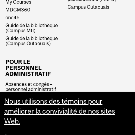
My Courses
Campus Outaouais
MDCM360
one45
Guide de la bibliothèque
(Campus Mtl)
Guide de la bibliothèque
(Campus Outaouais)
POUR LE
PERSONNEL
ADMINISTRATIF
Absences et congés –
personnel administratif
Portail des affaires
Nous utilisons des témoins pour
étudiantes - personnel
administratif
améliorer la convivialité de nos sites
Web.