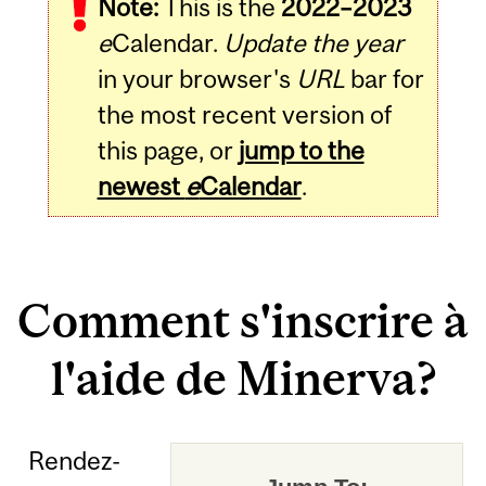
Note:
This is the
2022–2023
e
Calendar.
Update the year
in your browser's
URL
bar for
the most recent version of
this page, or
jump to the
newest
e
Calendar
.
Comment s'inscrire à
l'aide de Minerva?
Rendez-