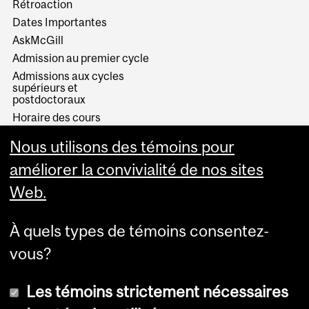
Rétroaction
Dates Importantes
AskMcGill
Admission au premier cycle
Admissions aux cycles
supérieurs et
postdoctoraux
Horaire des cours
Visual Schedule Builder
Nous utilisons des témoins pour
Services aux étudiants
améliorer la convivialité de nos sites
Web.
À quels types de témoins consentez-
vous?
Les témoins strictement nécessaires