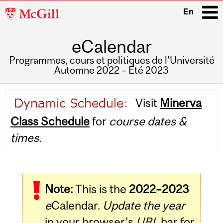
McGill
En
University
eCalendar
i
Programmes, cours et politiques de l'Université
Automne 2022 – Été 2023
Main
Visit
Minerva
navigation
Class Schedule
for
course dates &
times.
Note:
This is the
2022–2023
e
Calendar.
Update the year
in your browser's
URL
bar for