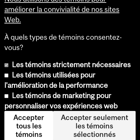
Services aux étudiants
améliorer la convivialité de nos sites
Web.
À quels types de témoins consentez-
vous?
Les témoins strictement nécessaires
Les témoins utilisées pour
l'amélioration de la performance
© Université McGill, 2026
Les témoins de marketing pour
Accessibilité
personnaliser vos expériences web
Avis sur les témoins
Accepter
Accepter seulement
tous les
les témoins
Paramètres des témoins
témoins
sélectionnés
Se connecter