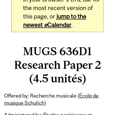
the most recent version of
this page, or
jump to the
newest
e
Calendar
.
MUGS 636D1
Research Paper 2
(4.5 unités)
Related
Offered by: Recherche musicale (
École de
Content
musique Schulich
)
Administered by: Études supérieures et