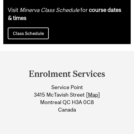
Visit
Minerva Class Schedule
for
course dates
& times
Class Schedule
Department
and
Enrolment Services
University
Service Point
Information
3415 McTavish Street [
Map
]
Montreal QC H3A 0C8
Canada