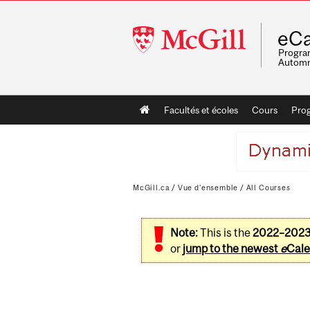
McGill
eCa
University
Program
Automn
Main
Facultés et écoles
Cours
Pro
navigation
McGill.ca
/
Vue d'ensemble
/
All Courses
Note:
This is the
2022–202
or
jump to the newest
e
Cale