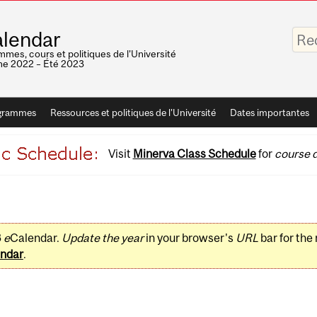
Saisis
lendar
vos
mots-
mes, cours et politiques de l'Université
clés
e 2022 – Été 2023
grammes
Ressources et politiques de l'Université
Dates importantes
Visit
Minerva Class Schedule
for
course d
3
e
Calendar.
Update the year
in your browser's
URL
bar for the
ndar
.