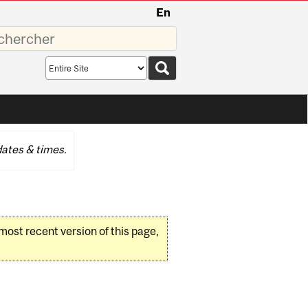
En
sez
Search
scope
ates & times.
 most recent version of this page,