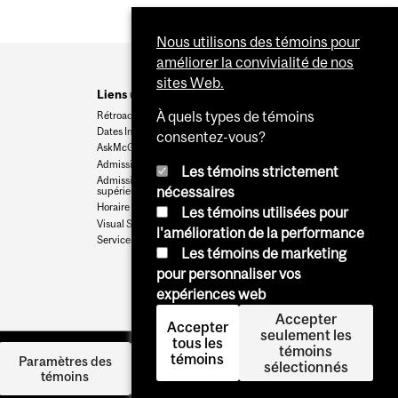
Nous utilisons des témoins pour
améliorer la convivialité de nos
sites Web.
Liens utiles
À quels types de témoins
Rétroaction
Dates Importantes
consentez-vous?
AskMcGill
Admission au premier cycle
Les témoins strictement
Admissions aux cycles
nécessaires
supérieurs et postdoctoraux
Horaire des cours
Les témoins utilisées pour
Visual Schedule Builder
l'amélioration de la performance
Services aux étudiants
Les témoins de marketing
pour personnaliser vos
expériences web
Accepter
Accepter
seulement les
tous les
témoins
témoins
Se
Paramètres des
sélectionnés
témoins
connecter