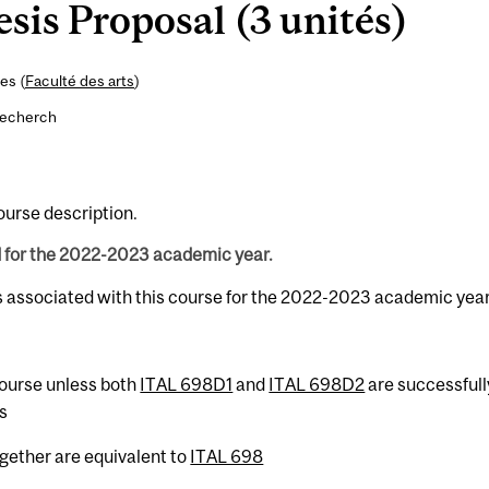
is Proposal (3 unités)
es (
Faculté des arts
)
recherch
course description.
d for the 2022-2023 academic year.
s associated with this course for the 2022-2023 academic year
 course unless both
ITAL 698D1
and
ITAL 698D2
are successfull
s
gether are equivalent to
ITAL 698