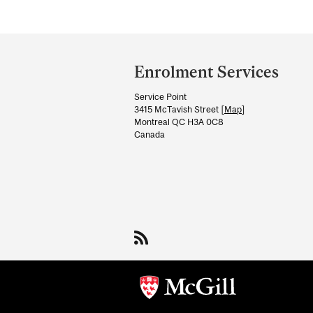
Department
and
Enrolment Services
University
Service Point
Information
3415 McTavish Street [
Map
]
Montreal QC H3A 0C8
Canada