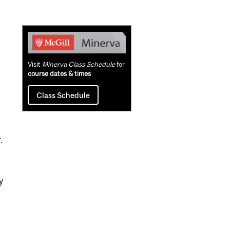
Related
Content
Visit
Minerva Class Schedule
for
course dates & times
Class Schedule
.
y