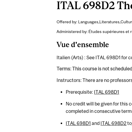
ITAL 698D2 Thes
Offered by: Languages,Literatures,Cultur
Administered by: Études supérieures et 
Vue d'ensemble
Italien (Arts) : See ITAL 698D1 for 
Terms: This course is not schedule
Instructors: There are no professor
Prerequisite:
ITAL 698D1
No credit will be given for this
completed in consecutive term
ITAL 698D1
and
ITAL 698D2
to