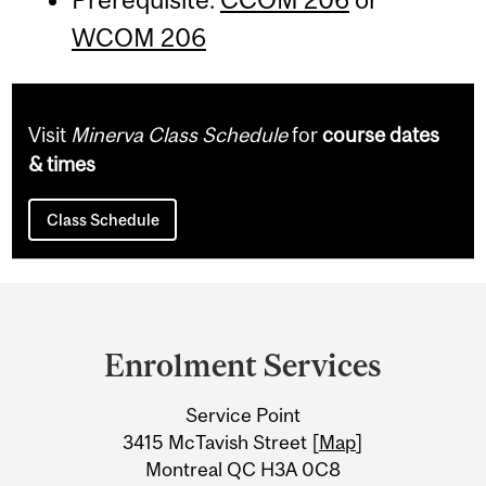
WCOM 206
Visit
Minerva Class Schedule
for
course dates
& times
Class Schedule
Department
and
Enrolment Services
University
Service Point
Information
3415 McTavish Street [
Map
]
Montreal QC H3A 0C8