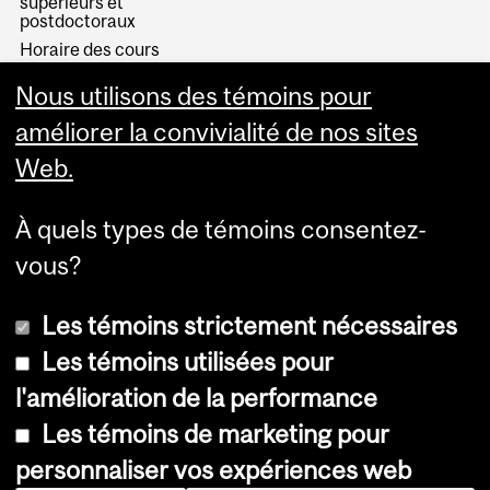
supérieurs et
postdoctoraux
Horaire des cours
Visual Schedule Builder
Nous utilisons des témoins pour
Services aux étudiants
améliorer la convivialité de nos sites
Web.
À quels types de témoins consentez-
vous?
Les témoins strictement nécessaires
Les témoins utilisées pour
l'amélioration de la performance
© Université McGill, 2026
Les témoins de marketing pour
Accessibilité
personnaliser vos expériences web