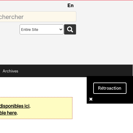
En
sez
Search
scope
Archives
Rétroaction
disponibles ici
.
ble here
.