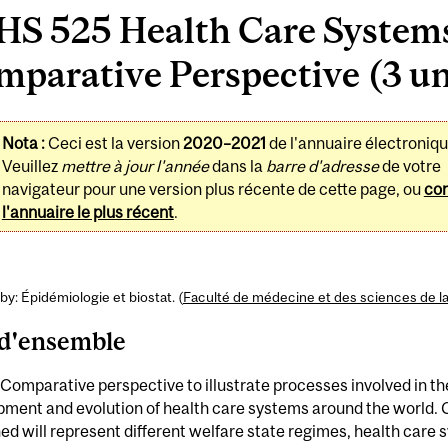
HS 525 Health Care Systems
parative Perspective (3 un
Nota :
Ceci est la version
2020–2021
de l'annuaire électroniqu
Veuillez
mettre à jour l'année
dans la
barre d'adresse
de votre
navigateur pour une version plus récente de cette page, ou
con
l'annuaire le plus récent
.
by: Épidémiologie et biostat. (
Faculté de médecine et des sciences de l
d'ensemble
Comparative perspective to illustrate processes involved in th
pment and evolution of health care systems around the world. 
d will represent different welfare state regimes, health care