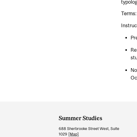
typolog
Terms:
Instruc
Pr
Re
st
No
Oc
Department
and
Summer Studies
University
688 Sherbrooke Street West, Suite
Information
1029
[Map]