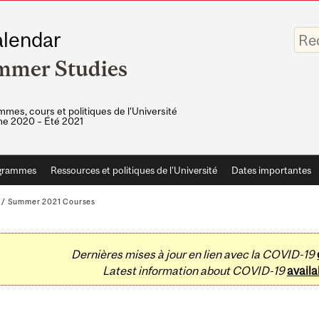
Saisis
lendar
vos
mots-
mmer Studies
clés
mes, cours et politiques de l'Université
e 2020 – Été 2021
grammes
Ressources et politiques de l'Université
Dates importantes
/
Summer 2021 Courses
Dernières mises à jour en lien avec la COVID-19
Latest information about COVID-19
availa