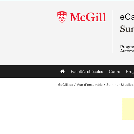
McGill
eCa
University
Su
Program
Automn
Main
Facultés et écoles
Cours
Pro
navigation
McGill.ca
/
Vue d'ensemble
/
Summer Studies