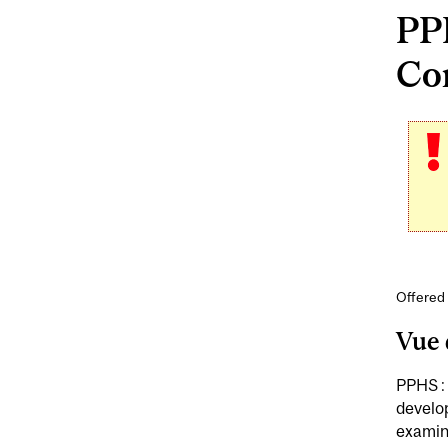
PP
Com
Offered 
Vue 
PPHS : 
develo
examine