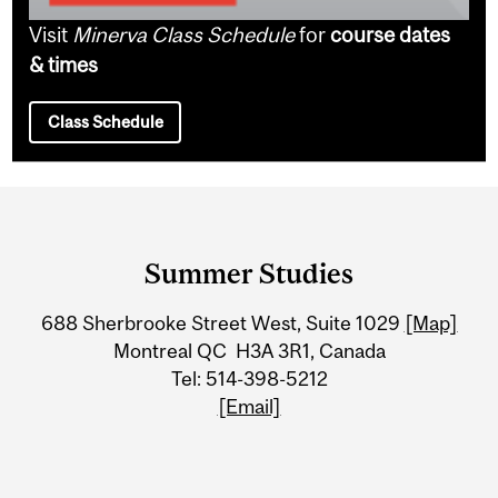
Visit
Minerva Class Schedule
for
course dates
& times
Class Schedule
Department
and
Summer Studies
University
688 Sherbrooke Street West, Suite 1029
[Map]
Information
Montreal QC H3A 3R1, Canada
Tel: 514-398-5212
[Email]