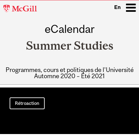
McGill
En
University
eCalendar
i
Summer Studies
Programmes, cours et politiques de l'Université
Automne 2020 – Été 2021
Main
navigation
Rétroaction