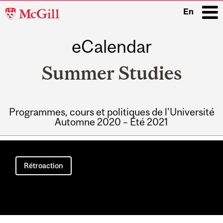
McGill
En
University
eCalendar
i
Summer Studies
Programmes, cours et politiques de l'Université
Automne 2020 – Été 2021
Main
navigation
Rétroaction