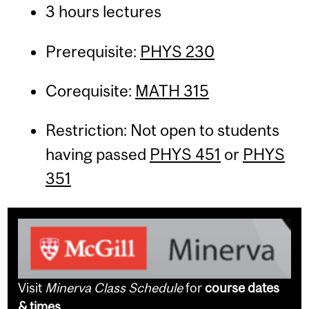
3 hours lectures
Prerequisite:
PHYS 230
Corequisite:
MATH 315
Restriction: Not open to students
having passed
PHYS 451
or
PHYS
351
Visit
Minerva Class Schedule
for
course dates
& times