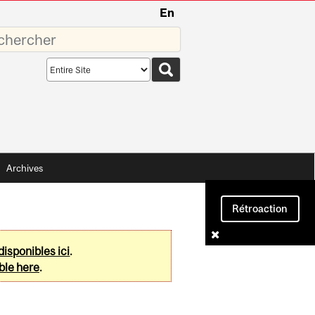
En
sez
Search
scope
Archives
Rétroaction
disponibles ici
.
ble here
.