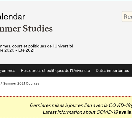
Saisis
lendar
vos
mots-
mmer Studies
clés
mes, cours et politiques de l'Université
e 2020 – Été 2021
grammes
Ressources et politiques de l'Université
Dates importantes
/
Summer 2021 Courses
Dernières mises à jour en lien avec la COVID-19
Latest information about COVID-19
availa