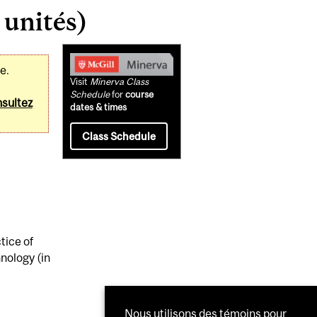
 unités)
Related
e.
Content
Visit
Minerva Class
Schedule
for
course
sultez
dates & times
Class Schedule
tice of
hnology (in
Nous utilisons des témoins pour