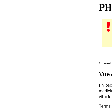
PHI
Offered 
Vue 
Philoso
medicin
vitro fe
Terms: