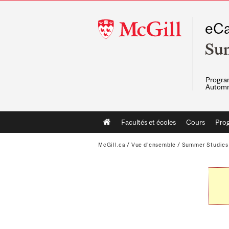
McGill
eCa
University
Su
Program
Automn
Main
Facultés et écoles
Cours
Pro
navigation
McGill.ca
/
Vue d'ensemble
/
Summer Studies